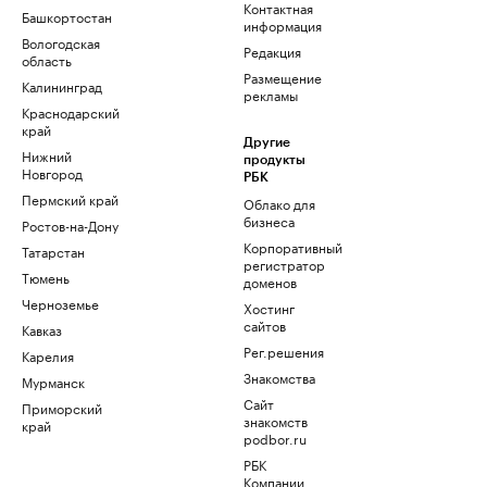
Контактная
Башкортостан
информация
Вологодская
Редакция
область
Размещение
Калининград
рекламы
Краснодарский
край
Другие
Нижний
продукты
Новгород
РБК
Пермский край
Облако для
бизнеса
Ростов-на-Дону
Корпоративный
Татарстан
регистратор
Тюмень
доменов
Черноземье
Хостинг
сайтов
Кавказ
Рег.решения
Карелия
Знакомства
Мурманск
Сайт
Приморский
знакомств
край
podbor.ru
РБК
Компании