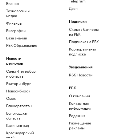
Telegram
Бизнес
Дзен
Технологии и
медиа
Финансы
Подписки
Скрыть баннеры
Биографии
на РБК
База знаний
Подписка на РБК
РБК Образование
Корпоративная
подписка
Новости
регионов
Уведомления
Санкт-Петербург
RSS Новости
и область
Екатеринбург
РБК
Новосибирск
О компании
Омск
Контактная
Башкортостан
информация
Вологодская
Редакция
область
Размещение
Калининград
рекламы
Краснодарский
край