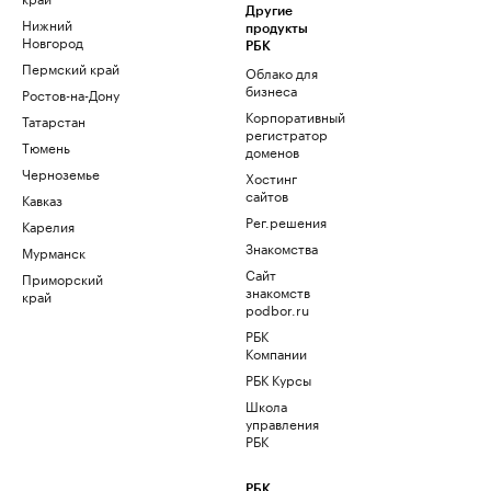
Другие
Нижний
продукты
Новгород
РБК
Пермский край
Облако для
бизнеса
Ростов-на-Дону
Корпоративный
Татарстан
регистратор
Тюмень
доменов
Черноземье
Хостинг
сайтов
Кавказ
Рег.решения
Карелия
Знакомства
Мурманск
Сайт
Приморский
знакомств
край
podbor.ru
РБК
Компании
РБК Курсы
Школа
управления
РБК
РБК