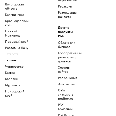
Вологодская
Редакция
область
Размещение
Калининград
рекламы
Краснодарский
край
Другие
Нижний
продукты
Новгород
РБК
Пермский край
Облако для
бизнеса
Ростов-на-Дону
Корпоративный
Татарстан
регистратор
Тюмень
доменов
Черноземье
Хостинг
сайтов
Кавказ
Рег.решения
Карелия
Знакомства
Мурманск
Сайт
Приморский
знакомств
край
podbor.ru
РБК
Компании
РБК Курсы