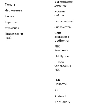
регистратор
Тюмень
доменов
Черноземье
Хостинг
сайтов
Кавказ
Рег.решения
Карелия
Знакомства
Мурманск
Сайт
Приморский
знакомств
край
podbor.ru
РБК
Компании
РБК Курсы
Школа
управления
РБК
РБК
Новости
iOS
Android
AppGallery