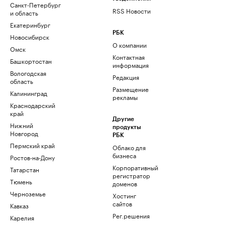
Санкт-Петербург
RSS Новости
и область
Екатеринбург
РБК
Новосибирск
О компании
Омск
Контактная
Башкортостан
информация
Вологодская
Редакция
область
Размещение
Калининград
рекламы
Краснодарский
край
Другие
Нижний
продукты
Новгород
РБК
Пермский край
Облако для
бизнеса
Ростов-на-Дону
Корпоративный
Татарстан
регистратор
Тюмень
доменов
Черноземье
Хостинг
сайтов
Кавказ
Рег.решения
Карелия