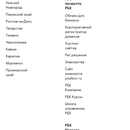
Нижний
продукты
Новгород
РБК
Пермский край
Облако для
бизнеса
Ростов-на-Дону
Корпоративный
Татарстан
регистратор
Тюмень
доменов
Черноземье
Хостинг
сайтов
Кавказ
Рег.решения
Карелия
Знакомства
Мурманск
Сайт
Приморский
знакомств
край
podbor.ru
РБК
Компании
РБК Курсы
Школа
управления
РБК
РБК