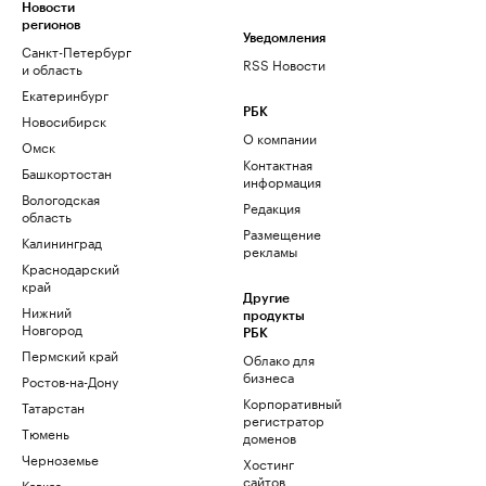
Новости
регионов
Уведомления
Санкт-Петербург
RSS Новости
и область
Екатеринбург
РБК
Новосибирск
О компании
Омск
Контактная
Башкортостан
информация
Вологодская
Редакция
область
Размещение
Калининград
рекламы
Краснодарский
край
Другие
Нижний
продукты
Новгород
РБК
Пермский край
Облако для
бизнеса
Ростов-на-Дону
Корпоративный
Татарстан
регистратор
Тюмень
доменов
Черноземье
Хостинг
сайтов
Кавказ