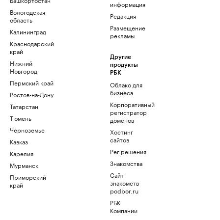
информация
Вологодская
Редакция
область
Размещение
Калининград
рекламы
Краснодарский
край
Другие
Нижний
продукты
Новгород
РБК
Пермский край
Облако для
бизнеса
Ростов-на-Дону
Корпоративный
Татарстан
регистратор
Тюмень
доменов
Черноземье
Хостинг
сайтов
Кавказ
Рег.решения
Карелия
Знакомства
Мурманск
Сайт
Приморский
знакомств
край
podbor.ru
РБК
Компании