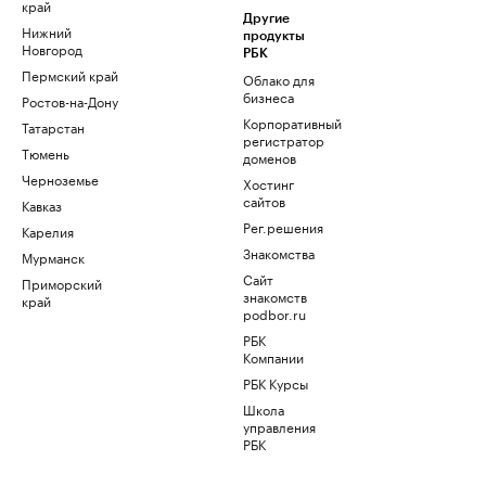
край
Другие
Нижний
продукты
Новгород
РБК
Пермский край
Облако для
бизнеса
Ростов-на-Дону
Корпоративный
Татарстан
регистратор
Тюмень
доменов
Черноземье
Хостинг
сайтов
Кавказ
Рег.решения
Карелия
Знакомства
Мурманск
Сайт
Приморский
знакомств
край
podbor.ru
РБК
Компании
РБК Курсы
Школа
управления
РБК