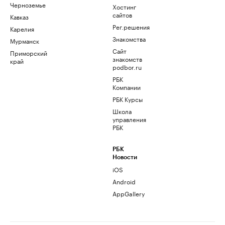
Черноземье
Хостинг
сайтов
Кавказ
Рег.решения
Карелия
Знакомства
Мурманск
Сайт
Приморский
знакомств
край
podbor.ru
РБК
Компании
РБК Курсы
Школа
управления
РБК
РБК
Новости
iOS
Android
AppGallery