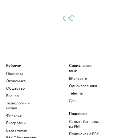
Рубрики
Социальные
сети
Политика
ВКонтакте
Экономика
Одноклассники
Общество
Telegram
Бизнес
Дзен
Технологии и
медиа
Финансы
Подписки
Скрыть баннеры
Биографии
на РБК
База знаний
Подписка на РБК
РБК Образование