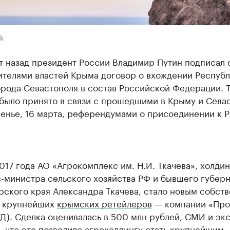
k
т назад президент России Владимир Путин подписал 
ителями властей Крыма договор о вхождении Респуб
орода Севастополя в состав Российской Федерации. 
было принято в связи с прошедшими в Крыму и Сева
енье, 16 марта, референдумами о присоединении к Р
017 года АО «Агрокомплекс им. Н.И. Ткачева», холдин
с-министра сельского хозяйства РФ и бывшего губер
рского края Александра Ткачева, стало новым собст
з крупнейших
крымских ретейлеров
— компании «Про
Д). Сделка оценивалась в 500 млн рублей, СМИ и эк
 что это позволило агрохолдингу стать крупнейшим