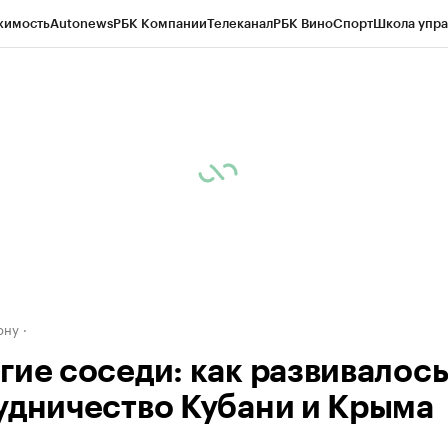
жимость
Autonews
РБК Компании
Телеканал
РБК Вино
Спорт
Школа упра
д
Стиль
Крипто
РБК Бизнес-среда
Дискуссионный клуб
Исследования
К
рагентов
Политика
Экономика
Бизнес
Технологии и медиа
Финансы
Рын
ону
гие соседи: как развивалос
удничество Кубани и Крыма