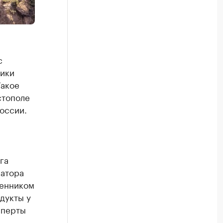
с
лики
Такое
стополе
оссии.
га
натора
венником
дукты у
сперты