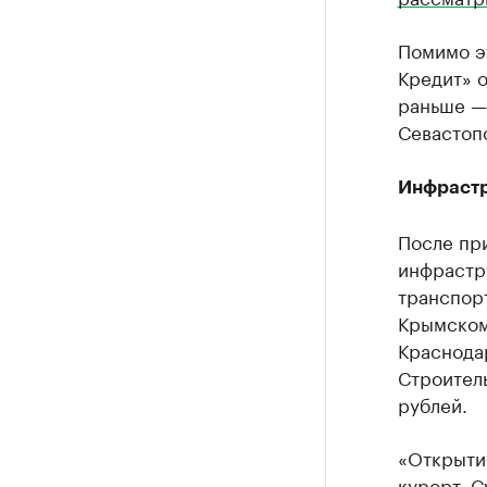
Помимо эт
Кредит» о
раньше —
Севастоп
Инфрастр
После пр
инфрастру
транспорт
Крымском
Краснода
Строитель
рублей.
«Открыти
курорт. С