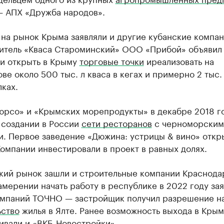
— АПХ «Дружба народов».
на рынок Крыма заявляли и другие кубанские компан
итель «Кваса Староминский» ООО «Прибой» объявил
и открыть в Крыму
торговые точки
и
реализовать на
ве около 500 тыс. л кваса в кегах и примерно 2 тыс.
ках.
юрсо» и «Крымских морепродукты» в декабре 2018 г
 создании в России
сети ресторанов
с черноморским
и. Первое заведение «Дюжина: устрицы & вино» откр
омпании инвестировали в проект в равных долях.
кий рынок зашли и строительные компании Краснода
амерении начать работу в республике в 2022 году за
омпаний ТОЧНО — застройщик получил разрешение н
ьство
жилья в Ялте. Ранее возможность выхода в Крым
ивали
и «ВКБ-Новостройки».