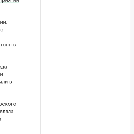
ии.
 о
 тонн в
ода
и
ыли в
рского
являла
а