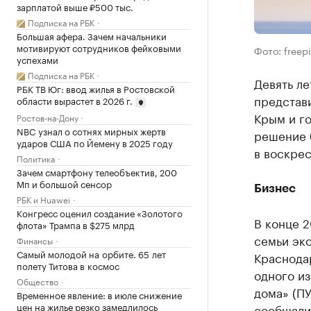
зарплатой выше ₽500 тыс.
Подписка на РБК
Большая афера. Зачем начальники
мотивируют сотрудников фейковыми
Фото: freepi
успехами
Подписка на РБК
Девять ле
РБК ТВ Юг: ввод жилья в Ростовской
представ
области вырастет в 2026 г.
Крым и г
Ростов-на-Дону
NBC узнал о сотнях мирных жертв
решение 
ударов США по Йемену в 2025 году
в воскрес
Политика
Зачем смартфону телеобъектив, 200
Мп и большой сенсор
Бизнес
РБК и Huawei
Конгресс оценил создание «Золотого
В конце 2
флота» Трампа в $275 млрд
семьи эк
Финансы
Самый молодой на орбите. 65 лет
Краснода
полету Титова в космос
одного и
Общество
дома» (ПУ
Временное явление: в июле снижение
цен на жилье резко замедлилось
сообщали,