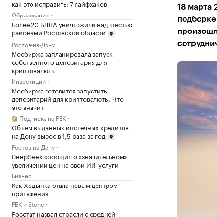
как это исправить: 7 лайфхаков
18 марта 
Образование
подборке
Более 20 БПЛА уничтожили над шестью
районами Ростовской области
произошл
Ростов-на-Дону
сотрудни
Мосбиржа запланировала запуск
собственного депозитария для
криптовалюты
Инвестиции
Мосбиржа готовится запустить
депозитарий для криптовалюты. Что
это значит
Подписка на РБК
Объем выданных ипотечных кредитов
на Дону вырос в 1,5 раза за год
Ростов-на-Дону
DeepSeek сообщил о «значительном»
увеличении цен на свои ИИ-услуги
Бизнес
Как Ходынка стала новым центром
притяжения
РБК и Stone
Росстат назвал отрасли с средней