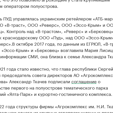
м оператором полуострова.
ть ПУД управлялась украинским ретейлером «АТБ-мар
О «В-траст», ООО «Реверс», ООО «Эссо-Крым» и О
». Контроль над «В-трастом», «Реверс» и «Берковец
к краснодарскому ООО «Пуд», над ООО «Эссо-Крым»
ерс».
В октябре 2017 года, по данным из ЕГРЮЛ, «В-т
, «Эссо-Крым» и «Берковец» возглавила Мария Лисиц
информации СМИ, она близка к семье Александра Тк
21 года стало известно, что глава республики Серге
и председатель совета директоров АО «Агрокомплекс
ева» Александр Ткачев подписали
соглашение
о
стве первого на полуострове тематического парка
ий «Ялта-Парк» и курортно-гостиничного комплекса.
22 года структуры фирмы «Агрокомплекс им. Н.И. Тк
адельцем одного из крупных
агропромышленных пред