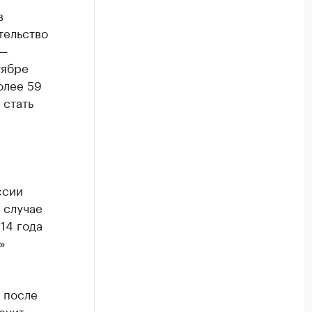
в
тельство
 —
тябре
олее 59
 стать
ссии
 случае
14 года
»
 после
ечит