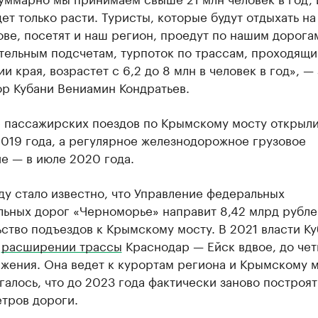
ет только расти. Туристы, которые будут отдыхать на
ве, посетят и наш регион, проедут по нашим дорога
тельным подсчетам, турпоток по трассам, проходящи
и края, возрастет с 6,2 до 8 млн в человек в год», —
ор Кубани Вениамин Кондратьев.
 пассажирских поездов по Крымскому мосту открыли
019 года, а регулярное железнодорожное грузовое
е — в июле 2020 года.
ду стало известно, что Управление федеральных
льных дорог «Черноморье» направит 8,42 млрд рубле
ство подъездов к Крымскому мосту. В 2021 власти К
о
расширении трассы
Краснодар — Ейск вдвое, до че
жения. Она ведет к курортам региона и Крымскому м
алось, что до 2023 года фактически заново построят
тров дороги.