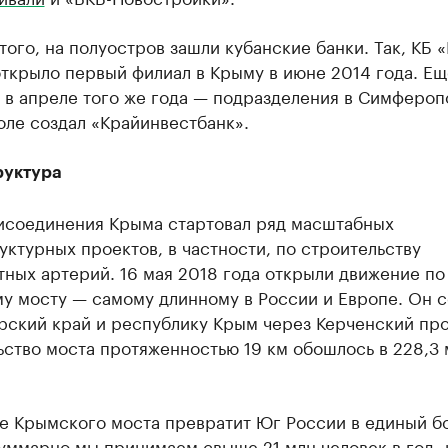
ого, на полуостров зашли кубанские банки. Так, КБ «
ткрыло первый филиал в Крыму в июне 2014 года. Ещ
 в апреле того же года — подразделения в Симфероп
оле создал «Крайинвестбанк».
уктура
исоединения Крыма стартовал ряд масштабных
ктурных проектов, в частности, по строительству
ных артерий. 16 мая 2018 года открыли движение по
у мосту — самому длинному в России и Европе. Он 
рский край и республику Крым через Керченский про
ство моста протяженностью 19 км обошлось в 228,3
е Крымского моста превратит Юг России в единый б
уммарно мы принимаем свыше 21 млн человек в год, 