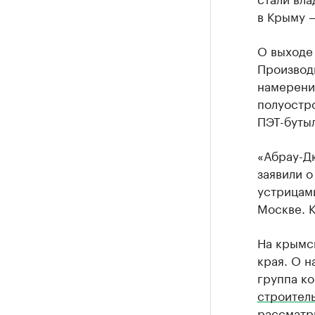
в Крыму 
О выходе 
Производ
намерени
полуостро
ПЭТ-бутыл
«Абрау-Д
заявили о
устрицам
Москве. К
На крымс
края. О н
группа к
строител
рассматр