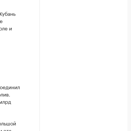
Кубань
е
оле и
соединил
лив.
 млрд
ольшой
и эта