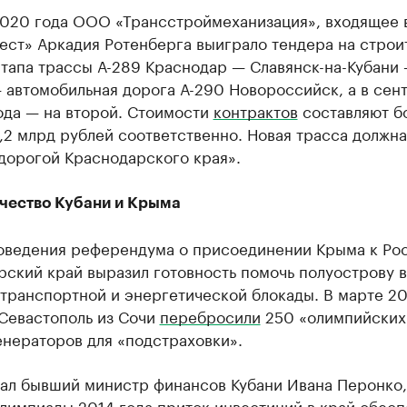
2020 года ООО «Трансстроймеханизация», входящее 
ест» Аркадия Ротенберга выиграло тендера на строи
этапа трассы А-289 Краснодар — Славянск-на-Кубани
 автомобильная дорога А-290 Новороссийск, а в сен
ода — на второй. Стоимости
контрактов
составляют б
,2 млрд рублей соответственно. Новая трасса должна
дорогой Краснодарского края».
чество Кубани и Крыма
оведения референдума о присоединении Крыма к Ро
ский край выразил готовность помочь полуострову в
транспортной и энергетической блокады. В марте 20
 Севастополь из Сочи
перебросили
250 «олимпийских
енераторов для «подстраховки».
чал бывший министр финансов Кубани Ивана Перонко,
лимпиады 2014 года приток инвестиций в край обесп