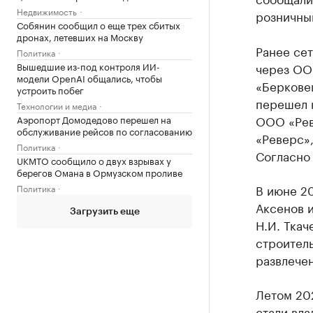
Недвижимость
розничны
Собянин сообщил о еще трех сбитых
дронах, летевших на Москву
Ранее се
Политика
Вышедшие из-под контроля ИИ-
через ОО
модели OpenAI общались, чтобы
«Берковец
устроить побег
перешел 
Технологии и медиа
ООО «Рев
Аэропорт Домодедово перешел на
обслуживание рейсов по согласованию
«Реверс»
Политика
Согласно 
UKMTO сообщило о двух взрывах у
берегов Омана в Ормузском проливе
В июне 20
Политика
Аксенов 
Загрузить еще
Н.И. Ткач
строитель
развлечен
Летом 20
стали вл