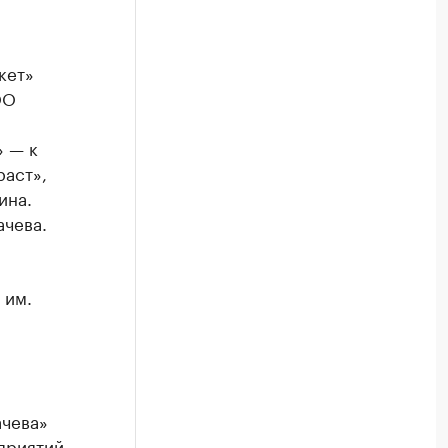
кет»
ОО
»
 — к
раст»,
ина.
ачева.
й
 им.
ачева»
приятий