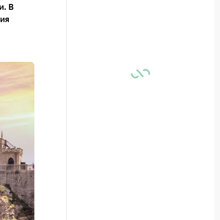
и. В
ия