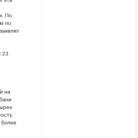
м. По
м по
 заявлял
 23
й на
убани
тырех
осту.
 более