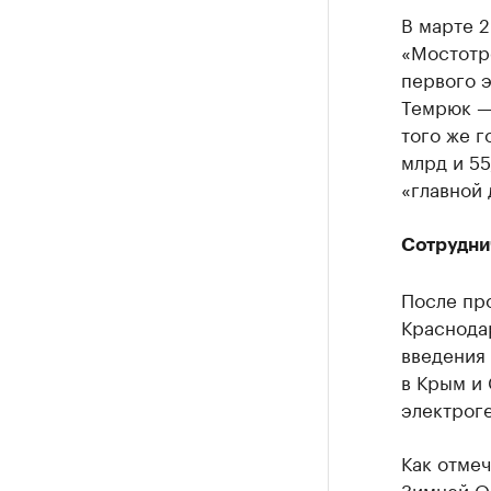
В марте 
«Мостотр
первого 
Темрюк —
того же г
млрд и 55
«главной 
Сотрудни
После пр
Краснодар
введения 
в Крым и
электрог
Как отме
Зимней О