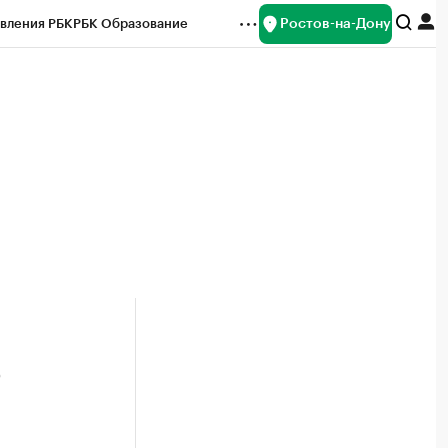
Ростов-на-Дону
вления РБК
РБК Образование
редитные рейтинги
Франшизы
Газета
ок наличной валюты
ь