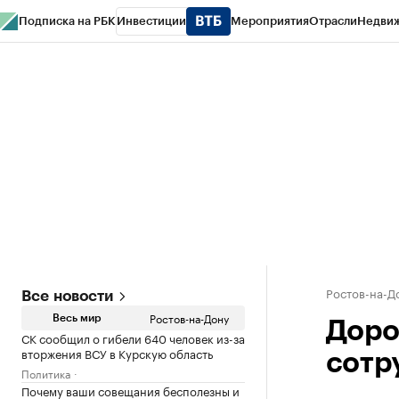
Подписка на РБК
Инвестиции
Мероприятия
Отрасли
Недви
РБК Курсы
РБК Life
Тренды
Визионеры
Национальные проекты
Горо
Спецпроекты СПб
Конференции СПб
Спецпроекты
Проверка конт
Ростов-на-Д
Все новости
Ростов-на-Дону
Весь мир
Доро
СК сообщил о гибели 640 человек из-за
вторжения ВСУ в Курскую область
сотр
Политика
Почему ваши совещания бесполезны и