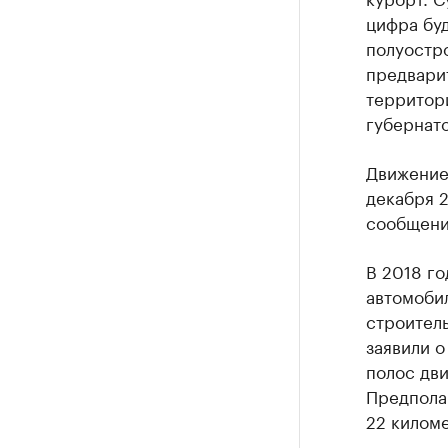
цифра буд
полуостро
предвари
территори
губернат
Движение
декабря 2
сообщени
В 2018 го
автомоби
строитель
заявили 
полос дви
Предполаг
22 киломе