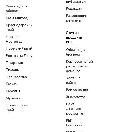
информация
Вологодская
Редакция
область
Размещение
Калининград
рекламы
Краснодарский
край
Другие
Нижний
продукты
Новгород
РБК
Пермский край
Облако для
бизнеса
Ростов-на-Дону
Корпоративный
Татарстан
регистратор
Тюмень
доменов
Черноземье
Хостинг
сайтов
Кавказ
Рег.решения
Карелия
Знакомства
Мурманск
Сайт
Приморский
знакомств
край
podbor.ru
РБК
Компании
РБК Курсы