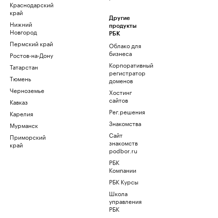
Краснодарский
край
Другие
Нижний
продукты
Новгород
РБК
Пермский край
Облако для
бизнеса
Ростов-на-Дону
Корпоративный
Татарстан
регистратор
Тюмень
доменов
Черноземье
Хостинг
сайтов
Кавказ
Рег.решения
Карелия
Знакомства
Мурманск
Сайт
Приморский
знакомств
край
podbor.ru
РБК
Компании
РБК Курсы
Школа
управления
РБК