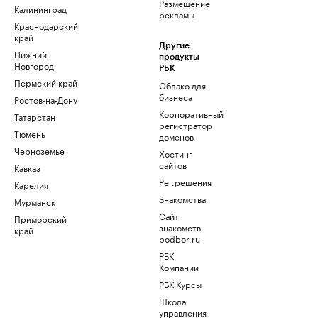
Размещение
Калининград
рекламы
Краснодарский
край
Другие
Нижний
продукты
Новгород
РБК
Пермский край
Облако для
бизнеса
Ростов-на-Дону
Корпоративный
Татарстан
регистратор
Тюмень
доменов
Черноземье
Хостинг
сайтов
Кавказ
Рег.решения
Карелия
Знакомства
Мурманск
Сайт
Приморский
знакомств
край
podbor.ru
РБК
Компании
РБК Курсы
Школа
управления