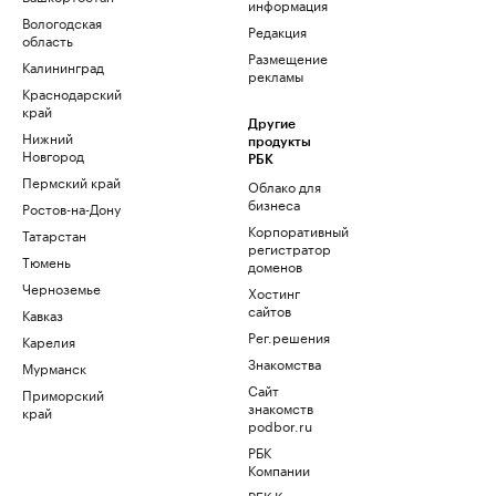
информация
Вологодская
Редакция
область
Размещение
Калининград
рекламы
Краснодарский
край
Другие
Нижний
продукты
Новгород
РБК
Пермский край
Облако для
бизнеса
Ростов-на-Дону
Корпоративный
Татарстан
регистратор
Тюмень
доменов
Черноземье
Хостинг
сайтов
Кавказ
Рег.решения
Карелия
Знакомства
Мурманск
Сайт
Приморский
знакомств
край
podbor.ru
РБК
Компании
РБК Курсы