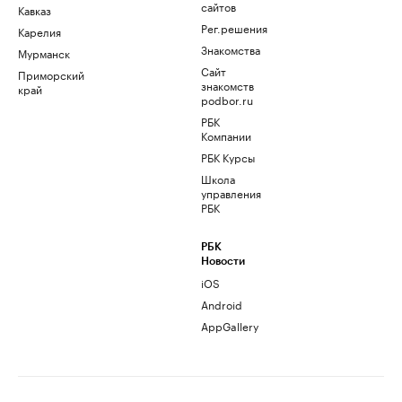
сайтов
Кавказ
Рег.решения
Карелия
Знакомства
Мурманск
Сайт
Приморский
знакомств
край
podbor.ru
РБК
Компании
РБК Курсы
Школа
управления
РБК
РБК
Новости
iOS
Android
AppGallery