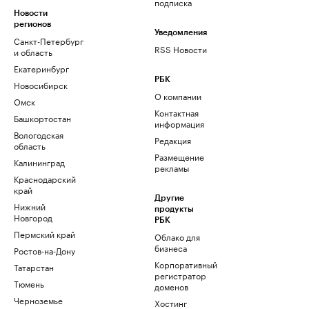
подписка
Новости
регионов
Уведомления
Санкт-Петербург
RSS Новости
и область
Екатеринбург
РБК
Новосибирск
О компании
Омск
Контактная
Башкортостан
информация
Вологодская
Редакция
область
Размещение
Калининград
рекламы
Краснодарский
край
Другие
Нижний
продукты
Новгород
РБК
Пермский край
Облако для
бизнеса
Ростов-на-Дону
Корпоративный
Татарстан
регистратор
Тюмень
доменов
Черноземье
Хостинг