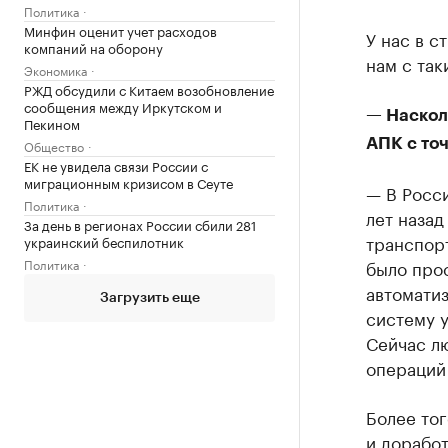
Политика
Минфин оценит учет расходов
У нас в с
компаний на оборону
нам с так
Экономика
РЖД обсудили с Китаем возобновление
сообщения между Иркутском и
— Наскол
Пекином
АПК с точ
Общество
ЕК не увидела связи России с
миграционным кризисом в Сеуте
— В Росси
Политика
лет назад
За день в регионах России сбили 281
транспорт
украинский беспилотник
Политика
было про
автомати
Загрузить еще
систему у
Сейчас лю
операций
Более то
и дорабо