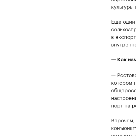
культуры 
Еще один
сельхозп
в экспорт
внутренн
— Как из
— Ростовс
котором 
общеросс
настроени
порт на р
Впрочем, 
конъюнкт
оставить 