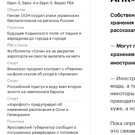
Евро-3, Евро-4 и Евро-5. Видео РБК
Общество
Генсек ООН осудил атаки украинских
Собствен
беспилотников на регионы России
хранения
Политика
рассказал
Будущее Ходынского поля: от пашни и
аэродрома до города в городе
РБК и Stone
— Могут 
Футболисты «Сочи» из-за закрытия
хранения
аэропорта не смогли вылететь на матч
Спорт
иностран
Винисиус продлил контракт с «Реалом»
на фоне слухов об уходе в «Арсенал»
— Иностр
Спорт
моды, а т
Российский прыгун в воду взял второе
золото на чемпионате Европы
некоторы
Спорт
приходитс
«Аэрофлот» предупредил об
хуже, а п
изменении расписания в Сочи и
Геленджике
Политика
Пока опр
Ярославский губернатор сообщил о
это связа
потушенных резервуарах с топливом