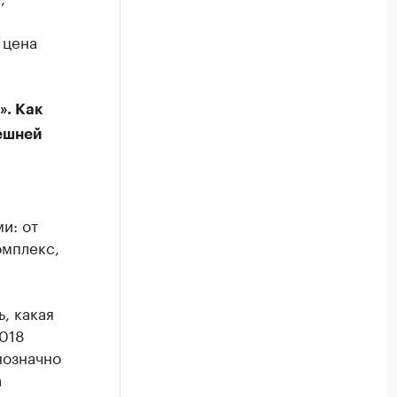
 цена
». Как
нешней
и: от
омплекс,
, какая
2018
нозначно
а