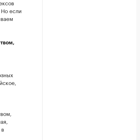
ексов
 Но если
ываем
твом,
озных
йское,
вом,
ая,
 в