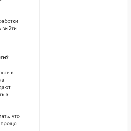
работки
ь выйти
сти?
ость в
на
дают
ть в
ать, что
о проще
,