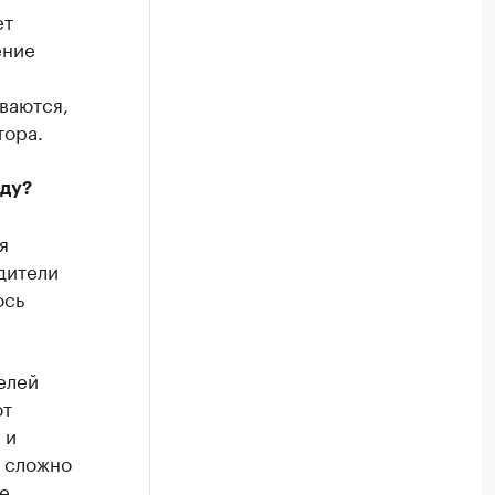
ет
ение
ваются,
тора.
оду?
я
дители
ось
елей
ют
 и
с сложно
е