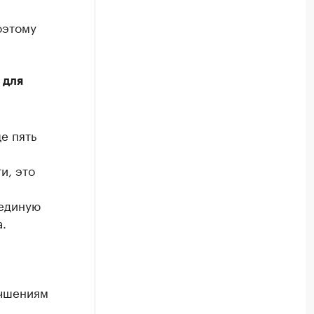
оэтому
 для
е пять
и, это
 единую
.
учшениям