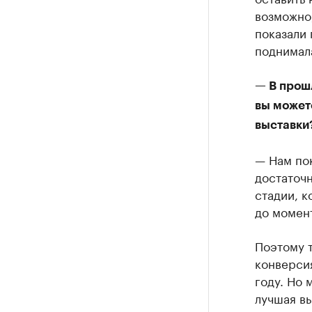
возможно,
показали 
поднимала
— В прош
вы можете
выставки
— Нам пок
достаточ
стадии, к
до момент
Поэтому т
конверсия
году. Но 
лучшая вы