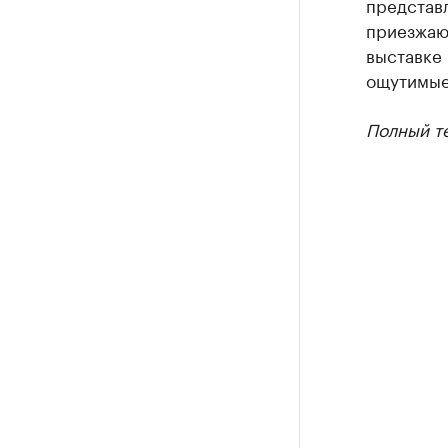
представл
приезжают
выставке
ощутимые
Полный т