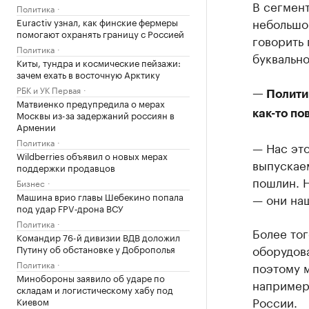
В сегмен
Политика
небольшо
Euractiv узнал, как финские фермеры
помогают охранять границу с Россией
говорить 
Политика
буквально
Киты, тундра и космические пейзажи:
зачем ехать в восточную Арктику
РБК и УК Первая
— Полити
Матвиенко предупредила о мерах
Москвы из-за задержаний россиян в
как-то по
Армении
Политика
— Нас это
Wildberries объявил о новых мерах
выпускае
поддержки продавцов
пошлин. 
Бизнес
Машина врио главы Шебекино попала
— они на
под удар FPV‑дрона ВСУ
Политика
Более тог
Командир 76-й дивизии ВДВ доложил
оборудова
Путину об обстановке у Доброполья
Политика
поэтому м
Минобороны заявило об ударе по
например
складам и логистическому хабу под
России.
Киевом