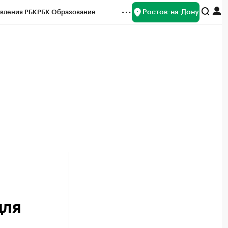
Ростов-на-Дону
вления РБК
РБК Образование
редитные рейтинги
Франшизы
Газета
ок наличной валюты
для