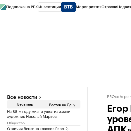
Подписка на РБК
Инвестиции
Мероприятия
Отрасли
Недви
РБК Курсы
РБК Life
Тренды
Визионеры
Национальные проекты
Горо
Спецпроекты СПб
Конференции СПб
Спецпроекты
Проверка конт
PROюгАгро
Все новости
Ростов-на-Дону
Весь мир
Егор
На 88-м году жизни ушел из жизни
художник Николай Марков
уров
Общество
Отличия бензина классов Евро-2,
АПК