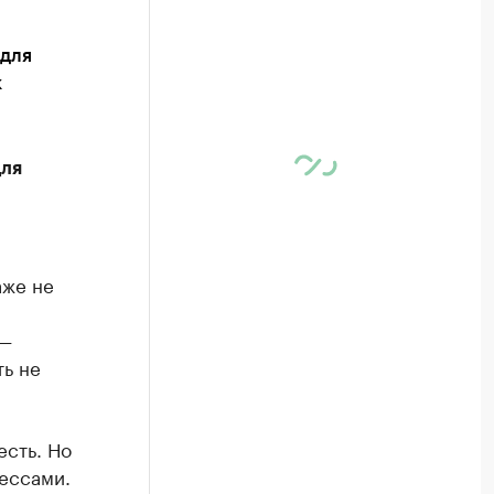
 для
к
для
аже не
 —
ть не
сть. Но
ессами.