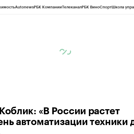
жимость
Autonews
РБК Компании
Телеканал
РБК Вино
Спорт
Школа упра
д
Стиль
Крипто
РБК Бизнес-среда
Дискуссионный клуб
Исследования
К
рагентов
Политика
Экономика
Бизнес
Технологии и медиа
Финансы
Рын
 Коблик: «В России растет
ень автоматизации техники 
»