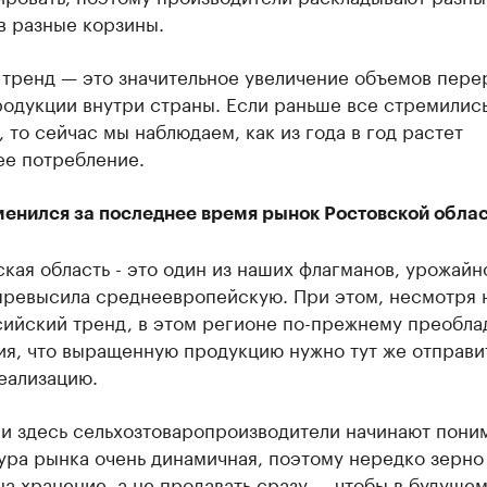
в разные корзины.
 тренд — это значительное увеличение объемов пере
родукции внутри страны. Если раньше все стремилис
, то сейчас мы наблюдаем, как из года в год растет
ее потребление.
менился за последнее время рынок Ростовской обла
кая область - это один из наших флагманов, урожайн
превысила среднеевропейскую. При этом, несмотря 
ийский тренд, в этом регионе по-прежнему преобла
я, что выращенную продукцию нужно тут же отправи
еализацию.
и здесь сельхозтоваропроизводители начинают поним
ура рынка очень динамичная, поэтому нередко зерн
на хранение, а не продавать сразу — чтобы в будущем