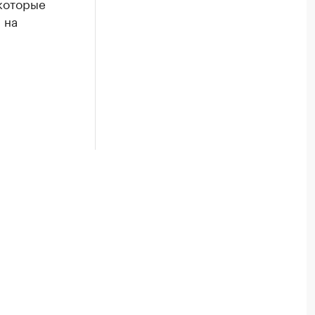
 которые
 на