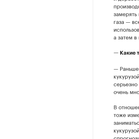
производ
замерять 
газа — вс
использов
а затем в
— Какие т
— Раньше 
кукурузой
серьезно
очень мно
В отноше
тоже изме
заниматьс
кукурузой
спрогноз