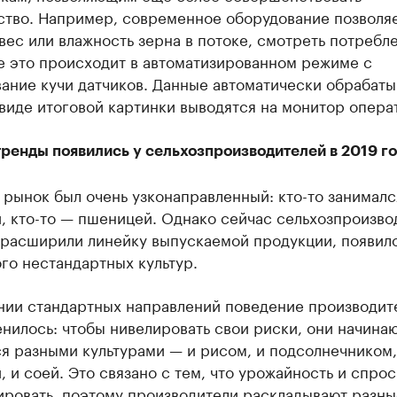
ство. Например, современное оборудование позволя
вес или влажность зерна в потоке, смотреть потребл
е это происходит в автоматизированном режиме с
ание кучи датчиков. Данные автоматически обрабаты
 виде итоговой картинки выводятся на монитор опера
ренды появились у сельхозпроизводителей в 2019 г
рынок был очень узконаправленный: кто-то занималс
, кто-то — пшеницей. Однако сейчас сельхозпроизво
 расширили линейку выпускаемой продукции, появил
го нестандартных культур.
нии стандартных направлений поведение производит
нилось: чтобы нивелировать свои риски, они начина
я разными культурами — и рисом, и подсолнечником,
, и соей. Это связано с тем, что урожайность и спро
ировать, поэтому производители раскладывают разны