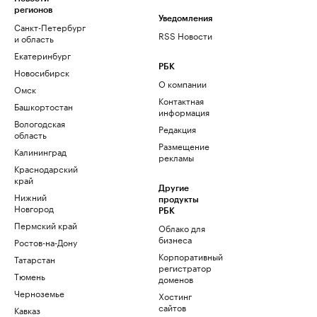
регионов
Уведомления
Санкт-Петербург
RSS Новости
и область
Екатеринбург
РБК
Новосибирск
О компании
Омск
Контактная
Башкортостан
информация
Вологодская
Редакция
область
Размещение
Калининград
рекламы
Краснодарский
край
Другие
Нижний
продукты
Новгород
РБК
Пермский край
Облако для
бизнеса
Ростов-на-Дону
Корпоративный
Татарстан
регистратор
Тюмень
доменов
Черноземье
Хостинг
сайтов
Кавказ