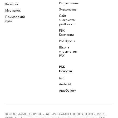
Рег.решения
Карелия
Знакомства
Мурманск
Сайт
Приморский
знакомств
край
podbor.ru
РБК
Компании
РБК Курсы
Школа
управления
РБК
РБК
Новости
iOS
Android
AppGallery
© ООО «БИЗНЕСПРЕСС», АО «РОСБИЗНЕСКОНСАЛТИНГ», 1995–
2026. Сообщения и материалы информационного агентства «РБК»