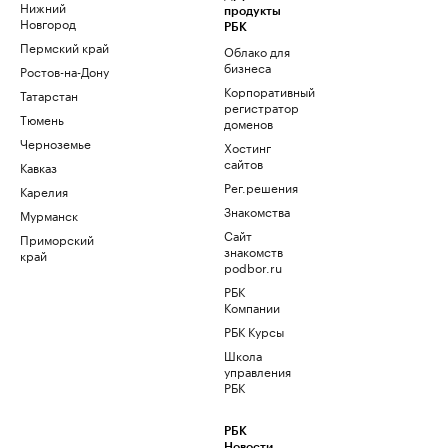
Нижний
продукты
Новгород
РБК
Пермский край
Облако для
бизнеса
Ростов-на-Дону
Корпоративный
Татарстан
регистратор
Тюмень
доменов
Черноземье
Хостинг
сайтов
Кавказ
Рег.решения
Карелия
Знакомства
Мурманск
Сайт
Приморский
знакомств
край
podbor.ru
РБК
Компании
РБК Курсы
Школа
управления
РБК
РБК
Новости