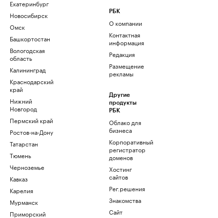
Екатеринбург
РБК
Новосибирск
О компании
Омск
Контактная
Башкортостан
информация
Вологодская
Редакция
область
Размещение
Калининград
рекламы
Краснодарский
край
Другие
Нижний
продукты
Новгород
РБК
Пермский край
Облако для
бизнеса
Ростов-на-Дону
Корпоративный
Татарстан
регистратор
Тюмень
доменов
Черноземье
Хостинг
сайтов
Кавказ
Рег.решения
Карелия
Знакомства
Мурманск
Сайт
Приморский