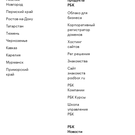
продукты
Новгород
РБК
Пермский край
Облако для
бизнеса
Ростов-на-Дону
Корпоративный
Татарстан
регистратор
Тюмень
доменов
Черноземье
Хостинг
сайтов
Кавказ
Рег.решения
Карелия
Знакомства
Мурманск
Сайт
Приморский
знакомств
край
podbor.ru
РБК
Компании
РБК Курсы
Школа
управления
РБК
РБК
Новости