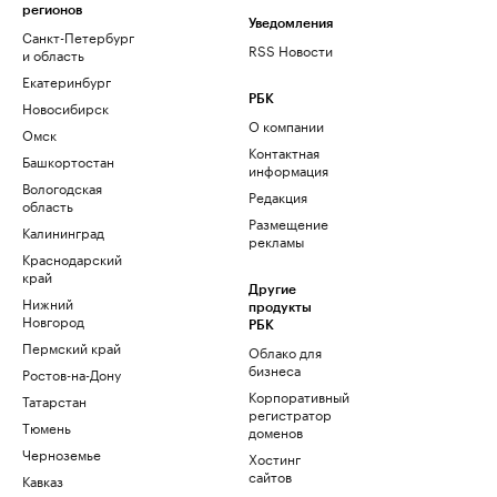
регионов
Уведомления
Санкт-Петербург
RSS Новости
и область
Екатеринбург
РБК
Новосибирск
О компании
Омск
Контактная
Башкортостан
информация
Вологодская
Редакция
область
Размещение
Калининград
рекламы
Краснодарский
край
Другие
Нижний
продукты
Новгород
РБК
Пермский край
Облако для
бизнеса
Ростов-на-Дону
Корпоративный
Татарстан
регистратор
Тюмень
доменов
Черноземье
Хостинг
сайтов
Кавказ