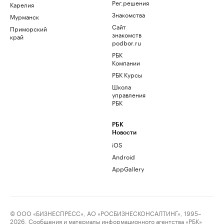
Рег.решения
Карелия
Знакомства
Мурманск
Сайт
Приморский
знакомств
край
podbor.ru
РБК
Компании
РБК Курсы
Школа
управления
РБК
РБК
Новости
iOS
Android
AppGallery
© ООО «БИЗНЕСПРЕСС», АО «РОСБИЗНЕСКОНСАЛТИНГ», 1995–
2026. Сообщения и материалы информационного агентства «РБК»