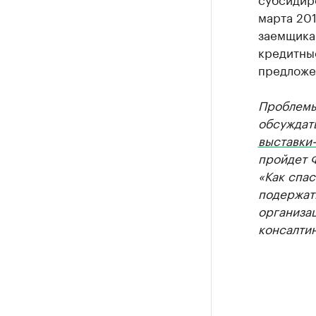
марта 201
заемщика
кредитные
предложе
Проблемы
обсуждат
выставки
пройдет 
«Как спас
подержат
организац
консалтин