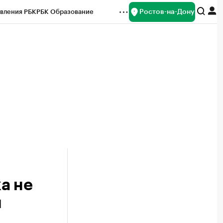
Ростов-на-Дону
вления РБК
РБК Образование
редитные рейтинги
Франшизы
Газета
ок наличной валюты
а не
я