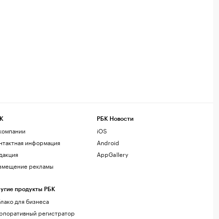
К
РБК Новости
компании
iOS
нтактная информация
Android
дакция
AppGallery
змещение рекламы
угие продукты РБК
лако для бизнеса
рпоративный регистратор