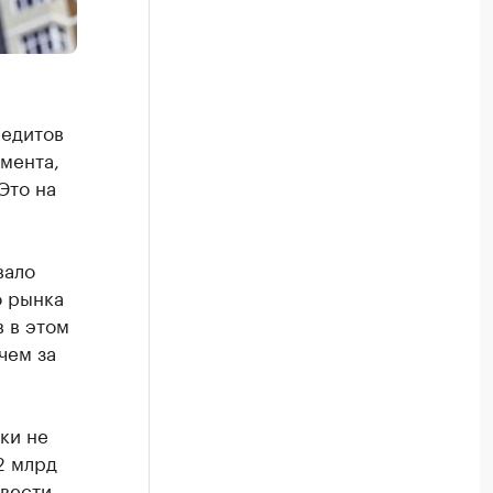
редитов
мента,
Это на
вало
о рынка
в в этом
чем за
ки не
2 млрд
ывести