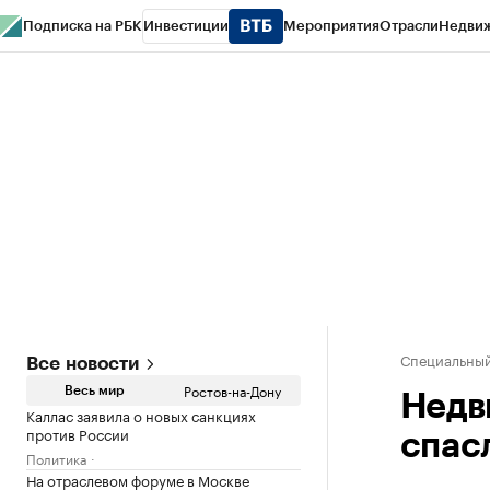
Подписка на РБК
Инвестиции
Мероприятия
Отрасли
Недви
РБК Курсы
РБК Life
Тренды
Визионеры
Национальные проекты
Горо
Спецпроекты СПб
Конференции СПб
Спецпроекты
Проверка конт
Специальный
Все новости
Ростов-на-Дону
Весь мир
Недв
Каллас заявила о новых санкциях
против России
спас
Политика
На отраслевом форуме в Москве