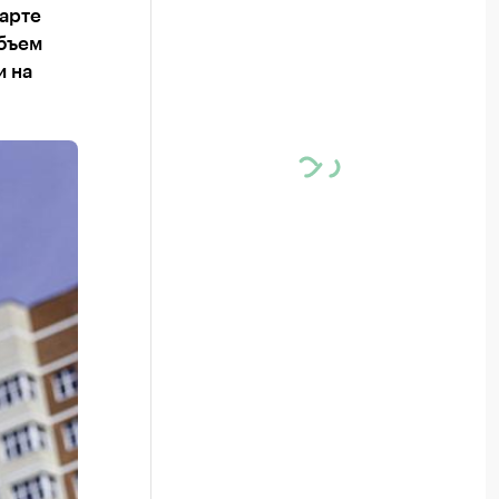
арте
объем
и на