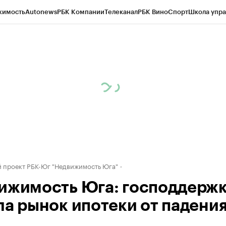
жимость
Autonews
РБК Компании
Телеканал
РБК Вино
Спорт
Школа упра
д
Стиль
Крипто
РБК Бизнес-среда
Дискуссионный клуб
Исследования
К
рагентов
Политика
Экономика
Бизнес
Технологии и медиа
Финансы
Рын
 проект РБК-Юг "Недвижимость Юга"
ижимость Юга: господдержк
ла рынок ипотеки от падени