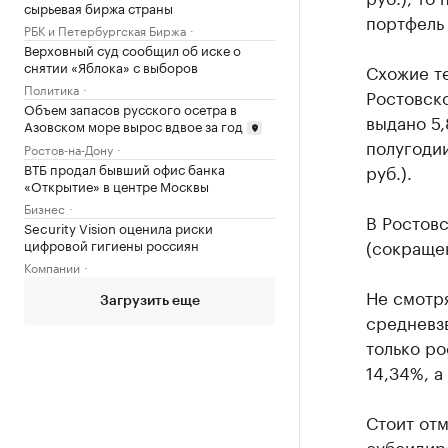
сырьевая биржа страны
портфель 
РБК и Петербургская Биржа
Верховный суд сообщил об иске о
снятии «Яблока» с выборов
Схожие т
Политика
Ростовско
Объем запасов русского осетра в
выдано 5,
Азовском море вырос вдвое за год
полугоди
Ростов-на-Дону
руб.).
ВТБ продал бывший офис банка
«Открытие» в центре Москвы
Бизнес
В Ростовс
Security Vision оценила риски
(сокращен
цифровой гигиены россиян
Компании
Не смотр
Загрузить еще
средневз
только ро
14,34%, а
Стоит отм
субсидир