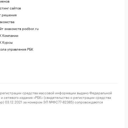
менов
стинг сайтов
г.решения
акомства
йт знакомств podbor.ru
К Компании
К Курсы
ола управления РБК
регистрации средства массовой информации выдано Федеральной
и сетевого издания «РБК» (свидетельство о регистрации средства
ор) 03.12.2021 за номером ЭЛ №ФС77-82385) сопровождаются