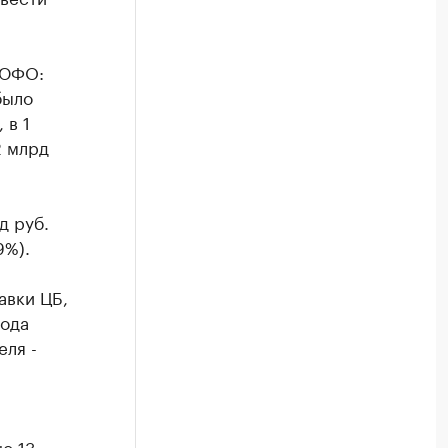
 ЮФО:
было
 в 1
2 млрд
д руб.
9%).
авки ЦБ,
года
еля -
о 13