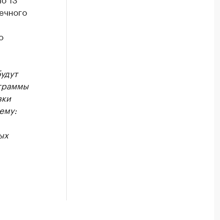
нечного
о
удут
ограммы
вки
ему:
ых