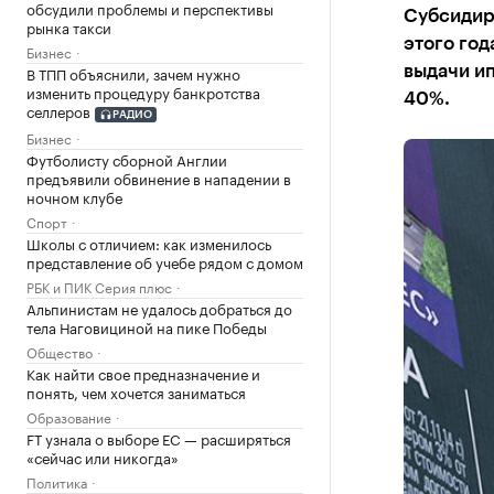
обсудили проблемы и перспективы
Субсидиро
рынка такси
этого год
Бизнес
В ТПП объяснили, зачем нужно
выдачи ипо
изменить процедуру банкротства
40%.
селлеров
РАДИО
Бизнес
Футболисту сборной Англии
предъявили обвинение в нападении в
ночном клубе
Спорт
Школы с отличием: как изменилось
представление об учебе рядом с домом
РБК и ПИК Серия плюс
Альпинистам не удалось добраться до
тела Наговициной на пике Победы
Общество
Как найти свое предназначение и
понять, чем хочется заниматься
Образование
FT узнала о выборе ЕС — расширяться
«сейчас или никогда»
Политика