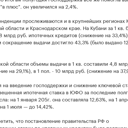
"в плюс". он увеличился на 2,4%.
енденции прослеживаются и в крупнейших регионах
й области и Краснодарском крае. На Кубани за 1 кв. 
8 млрд руб. ипотечных кредитов (снижение на 33,4%),
и сокращение выдачи достигло 43,3% (было выдано 1
кой области объемы выдачи в 1 кв. составили 4,8 млр
ие на 29,1%), в 1 пол. - 10 млрд руб. (снижение на 37,
я на введение господдержки и снижение ключевой ст
вешенная ипотечная ставка в ЮФО за последние пол
сла: на 1 января 205г. она составляла 12,63%, на 1 апр
 на 1 июля — до 14,42%.
етить, что ​постановление правительства РФ о
овании ставки по ипотечным кредитам было подписан