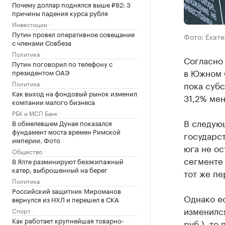
Почему доллар поднялся выше ₽82: 3
причины падения курса рубля
Инвестиции
Путин провел оперативное совещание
Фото: Екате
с членами Совбеза
Политика
Согласно
Путин поговорил по телефону с
в Южном Ф
президентом ОАЭ
Политика
пока субс
Как выход на фондовый рынок изменил
31,2% мен
компании малого бизнеса
РБК и МСП Банк
В следую
В обмелевшем Дунае показался
фундамент моста времен Римской
государс
империи. Фото
юга не ос
Общество
сегменте 
В Ялте разминируют безэкипажный
катер, выброшенный на берег
тот же пе
Политика
Российский защитник Мироманов
Однако ес
вернулся из НХЛ и перешел в СКА
изменился
Спорт
Как работает крупнейшая товарно-
руб.), то