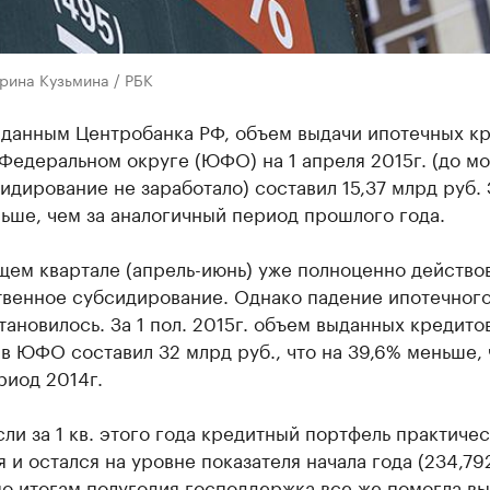
рина Кузьмина / РБК
 данным Центробанка РФ, объем выдачи ипотечных к
едеральном округе (ЮФО) на 1 апреля 2015г. (до мо
идирование не заработало) составил 15,37 млрд руб. 
ьше, чем за аналогичный период прошлого года.
щем квартале (апрель-июнь) уже полноценно действо
твенное субсидирование. Однако падение ипотечног
тановилось. За 1 пол. 2015г. объем выданных кредито
в ЮФО составил 32 млрд руб., что на 39,6% меньше, 
риод 2014г.
ли за 1 кв. этого года кредитный портфель практичес
 и остался на уровне показателя начала года (234,79
 по итогам полугодия господдержка все же помогла в