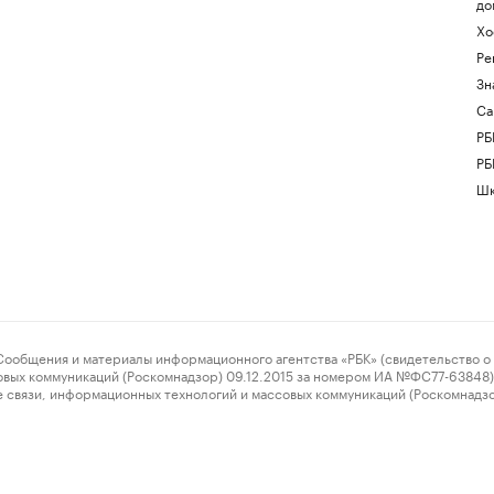
до
Хо
Ре
Зн
Са
РБ
РБ
Шк
ения и материалы информационного агентства «РБК» (свидетельство о 
овых коммуникаций (Роскомнадзор) 09.12.2015 за номером ИА №ФС77-63848) 
 связи, информационных технологий и массовых коммуникаций (Роскомнадз