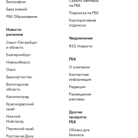
Биографии
на РБК
База знаний
Подписка на РБК
РБК Образование
Корпоративная
подписка
Новости
регионов
Уведомления
Санкт-Петербург
RSS Новости
и область
Екатеринбург
РБК
Новосибирск
О компании
Омск
Контактная
Башкортостан
информация
Вологодская
Редакция
область
Размещение
Калининград
рекламы
Краснодарский
край
Другие
Нижний
продукты
Новгород
РБК
Пермский край
Облако для
бизнеса
Ростов-на-Дону