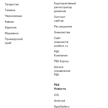
Корпоративный
Татарстан
регистратор
Тюмень
доменов
Черноземье
Хостинг
сайтов
Кавказ
Рег.решения
Карелия
Знакомства
Мурманск
Сайт
Приморский
знакомств
край
podbor.ru
РБК
Компании
РБК Курсы
Школа
управления
РБК
РБК
Новости
iOS
Android
AppGallery