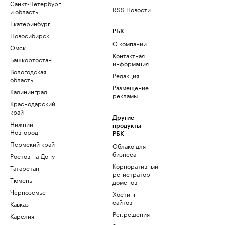
Санкт-Петербург
RSS Новости
и область
Екатеринбург
РБК
Новосибирск
О компании
Омск
Контактная
Башкортостан
информация
Вологодская
Редакция
область
Размещение
Калининград
рекламы
Краснодарский
край
Другие
Нижний
продукты
Новгород
РБК
Пермский край
Облако для
бизнеса
Ростов-на-Дону
Корпоративный
Татарстан
регистратор
Тюмень
доменов
Черноземье
Хостинг
сайтов
Кавказ
Рег.решения
Карелия