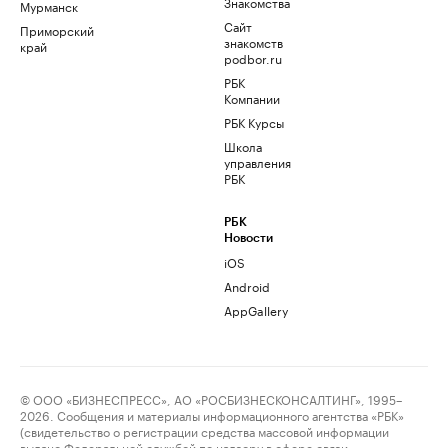
Знакомства
Мурманск
Сайт
Приморский
знакомств
край
podbor.ru
РБК
Компании
РБК Курсы
Школа
управления
РБК
РБК
Новости
iOS
Android
AppGallery
© ООО «БИЗНЕСПРЕСС», АО «РОСБИЗНЕСКОНСАЛТИНГ», 1995–
2026. Сообщения и материалы информационного агентства «РБК»
(свидетельство о регистрации средства массовой информации
выдано Федеральной службой по надзору в сфере связи,