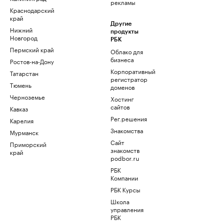
рекламы
Краснодарский
край
Другие
Нижний
продукты
Новгород
РБК
Пермский край
Облако для
бизнеса
Ростов-на-Дону
Корпоративный
Татарстан
регистратор
Тюмень
доменов
Черноземье
Хостинг
сайтов
Кавказ
Рег.решения
Карелия
Знакомства
Мурманск
Сайт
Приморский
знакомств
край
podbor.ru
РБК
Компании
РБК Курсы
Школа
управления
РБК