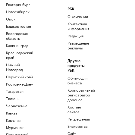
Екатеринбург
РБК
Новосибирск
О компании
Омск
Контактная
Башкортостан
информация
Вологодская
Редакция
область
Размещение
Калининград
рекламы
Краснодарский
край
Другие
Нижний
продукты
Новгород
РБК
Пермский край
Облако для
бизнеса
Ростов-на-Дону
Корпоративный
Татарстан
регистратор
Тюмень
доменов
Черноземье
Хостинг
сайтов
Кавказ
Рег.решения
Карелия
Знакомства
Мурманск
Сайт
Приморский