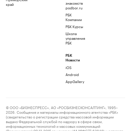
знакомств
край
podbor.ru
РБК
Компании
РБК Курсы
Школа
управления
РБК
РБК
Новости
iOS
Android
AppGallery
© ООО «БИЗНЕСПРЕСС», АО «РОСБИЗНЕСКОНСАЛТИНГ», 1995–
2026. Сообщения и материалы информационного агентства «РБК»
(свидетельство о регистрации средства массовой информации
выдано Федеральной службой по надзору в сфере связи,
информационных технологий и массовых коммуникаций
(Роскомнадзор) 09.12.2015 за номером ИА №ФС77-63848) и сетевого