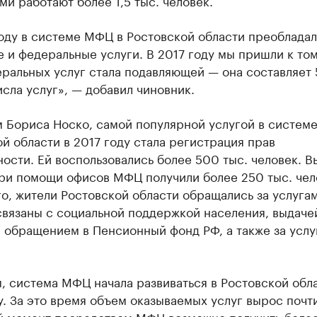
ми работают более 1,5 тыс. человек.
оду в системе МФЦ в Ростовской области преоблада
 и федеральные услуги. В 2017 году мы пришли к том
ральных услуг стала подавляющей — она составляет 
сла услуг», — добавил чиновник.
м Бориса Носко, самой популярной услугой в систем
й области в 2017 году стала регистрация прав
ости. Ей воспользовались более 500 тыс. человек. В
при помощи офисов МФЦ получили более 250 тыс. чел
о, жители Ростовской области обращались за услугам
связаны с социальной поддержкой населения, выдаче
 обращением в Пенсионный фонд РФ, а также за услу
 система МФЦ начала развиваться в Ростовской обла
. За это время объем оказываемых услуг вырос почти 
й момент посредством МФЦ возможно получить боле