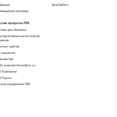
дакция
AppGallery
змещение рекламы
угие продукты РБК
лако для бизнеса
рпоративный регистратор
менов
стинг сайтов
г.решения
акомства
йт знакомств podbor.ru
К Компании
К Курсы
ола управления РБК