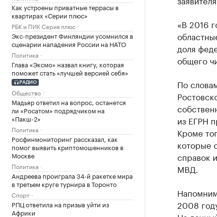
заявителя
Как устроены приватные террасы в
квартирах «Серии плюс»
«В 2016 г
РБК и ПИК Серия плюс
областные
Экс-президент Финляндии усомнился в
сценарии нападения России на НАТО
доля феде
Политика
общего чи
Глава «Эксмо» назвал книгу, которая
поможет стать «лучшей версией себя»
По слова
РАДИО
Общество
Ростовско
Мадьяр ответил на вопрос, останется
собственн
ли «Росатом» подрядчиком на
«Пакш-2»
из ЕГРН 
Политика
Кроме тог
Росфинмониторинг рассказал, как
которые 
помог выявить криптомошенников в
Москве
справок и
Политика
МВД.
Андреева проиграла 34-й ракетке мира
в третьем круге турнира в Торонто
Напомним,
Спорт
2008 году
РПЦ ответила на призыв уйти из
Африки
На данны