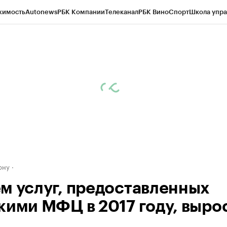
жимость
Autonews
РБК Компании
Телеканал
РБК Вино
Спорт
Школа упра
д
Стиль
Крипто
РБК Бизнес-среда
Дискуссионный клуб
Исследования
К
рагентов
Политика
Экономика
Бизнес
Технологии и медиа
Финансы
Рын
ону
м услуг, предоставленных
кими МФЦ в 2017 году, выро