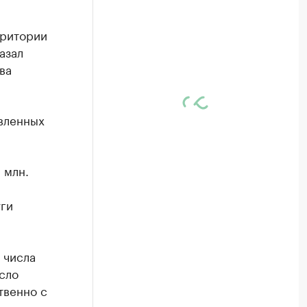
рритории
азал
ва
авленных
 млн.
уги
 числа
сло
твенно с