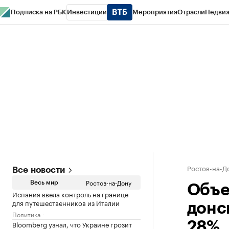
Подписка на РБК
Инвестиции
Мероприятия
Отрасли
Недви
РБК Курсы
РБК Life
Тренды
Визионеры
Национальные проекты
Горо
Спецпроекты СПб
Конференции СПб
Спецпроекты
Проверка конт
Ростов-на-Д
Все новости
Ростов-на-Дону
Весь мир
Объе
Испания ввела контроль на границе
для путешественников из Италии
донс
Политика
Bloomberg узнал, что Украине грозит
28%