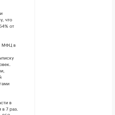
ли
у, что
54% от
е МФЦ в
ыписку
овек.
и,
й
гами
сти в
в 7 раз.
е 250