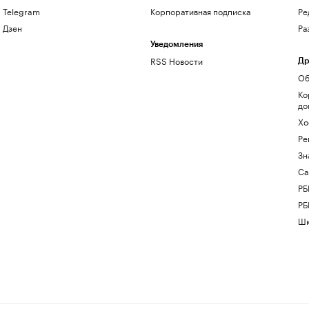
Telegram
Корпоративная подписка
Ре
Дзен
Ра
Уведомления
RSS Новости
Др
Об
Ко
до
Хо
Ре
Зн
Са
РБ
РБ
Шк