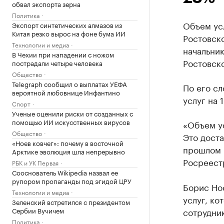
обвал экспорта зерна
Политика
Объем ус
Экспорт синтетических алмазов из
Китая резко вырос на фоне бума ИИ
Ростовско
Технологии и медиа
начальник
В Чехии при нападении с ножом
Ростовск
пострадали четыре человека
Общество
Telegraph сообщил о выплатах УЕФА
По его сл
вероятной любовнице Инфантино
услуг на 1
Спорт
Ученые оценили риски от созданных с
помощью ИИ искусственных вирусов
«Объем ус
Общество
Это доста
«Ноев ковчег»: почему в восточной
прошлом г
Арктике эволюция шла непрерывно
Росреестр
РБК и УК Первая
Сооснователь Wikipedia назвал ее
рупором пропаганды под эгидой ЦРУ
Борис Нос
Технологии и медиа
услуг, ко
Зеленский встретился с президентом
Сербии Вучичем
сотрудни
Политика