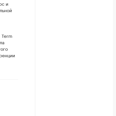
рс и
альной
g Term
ла
того
ренции