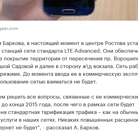
gear.com
 Баркова, в настоящий момент в центре Ростова уст
 станций сети стандарта LTE-Advanced. Они обеспеч
е покрытие территории от пересечения пр. Ворошил
ьшой Садовой и далее в сторону ж\д вокзала. Сеть раб
 режиме. До момента ввода ее в коммерческую эксп
пользование сетью взиматься не будет.
ем решить все вопросы, связанные с ее коммерческ
 до конца 2015 года, после чего в рамках сети будет
на стандартная тарификация трафика – как на обычн
услуги в наших сетях. Никаких повышенных расценок
ернет не будет", - рассказал А. Барков.