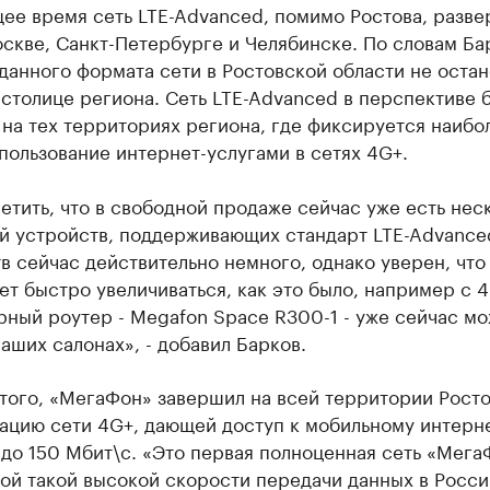
ее время сеть LTE-Advanced, помимо Ростова, разве
скве, Санкт-Петербурге и Челябинске. По словам Ба
данного формата сети в Ростовской области не оста
 столице региона. Сеть LTE-Advanced в перспективе 
на тех территориях региона, где фиксируется наибо
пользование интернет-услугами в сетях 4G+.
етить, что в свободной продаже сейчас уже есть нес
й устройств, поддерживающих стандарт LTE-Advance
в сейчас действительно немного, однако уверен, что
ет быстро увеличиваться, как это было, например с 4
рный роутер - Megafon Space R300-1 - уже сейчас м
наших салонах», - добавил Барков.
того, «МегаФон» завершил на всей территории Росто
ацию сети 4G+, дающей доступ к мобильному интерне
до 150 Мбит\с. «Это первая полноценная сеть «Мега
ой такой высокой скорости передачи данных в Росси