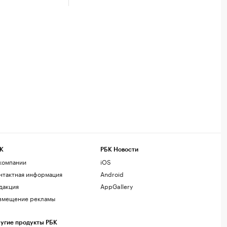
К
РБК Новости
компании
iOS
нтактная информация
Android
дакция
AppGallery
змещение рекламы
угие продукты РБК