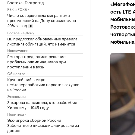
Востока. Гастрогид
«МегаФон
РБК и РСХБ
сеть LTE
Число совершенных мигрантами
преступлений на Дону снизилось на
мобильны
29% за год
Ростовск
Ростов-на-Дону
четвертым
ЦБ предложил обновленные правила
мобильна
листинга облигаций: что изменится
Инвестиции
Ректоры предложили решение
проблемы олимпиадников при
поступлении в вузы
Общество
Крупнейший в мире
нефтепереработчик нарастил закупки
из России
Экономика
Захарова напомнила, кто разбомбил
Хиросиму в 1945 году
Политика
Экс-игрока сборной России
Заболотного дисквалифицировали за
допинг