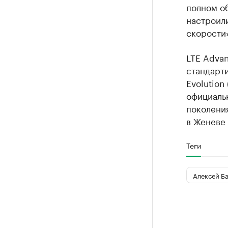
полном о
настроили
скорости»
LTE Advan
стандарт
Evolution
официаль
поколени
в Женеве 
Теги
Алексей Б