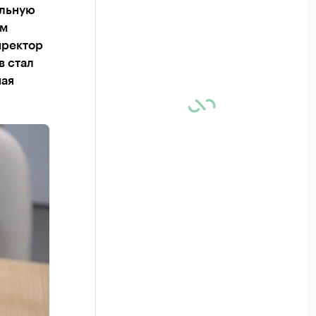
ильную
ям
иректор
в стал
ная