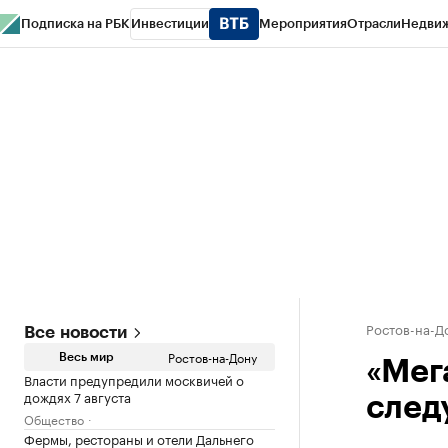
Подписка на РБК
Инвестиции
Мероприятия
Отрасли
Недви
РБК Курсы
РБК Life
Тренды
Визионеры
Национальные проекты
Горо
Спецпроекты СПб
Конференции СПб
Спецпроекты
Проверка конт
Ростов-на-Д
Все новости
Ростов-на-Дону
Весь мир
«Мег
Власти предупредили москвичей о
дождях 7 августа
след
Общество
Фермы, рестораны и отели Дальнего