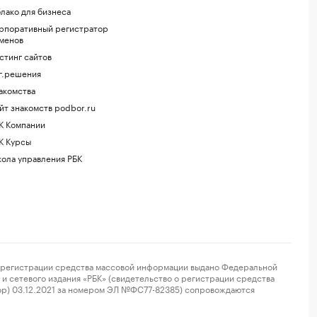
лако для бизнеса
рпоративный регистратор
менов
стинг сайтов
г.решения
акомства
йт знакомств podbor.ru
К Компании
К Курсы
ола управления РБК
регистрации средства массовой информации выдано Федеральной
и сетевого издания «РБК» (свидетельство о регистрации средства
ор) 03.12.2021 за номером ЭЛ №ФС77-82385) сопровождаются