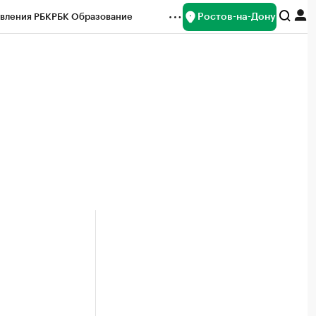
Ростов-на-Дону
вления РБК
РБК Образование
редитные рейтинги
Франшизы
Газета
ок наличной валюты