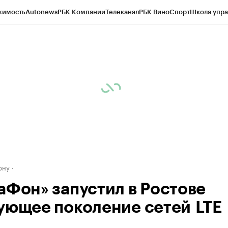
жимость
Autonews
РБК Компании
Телеканал
РБК Вино
Спорт
Школа упра
д
Стиль
Крипто
РБК Бизнес-среда
Дискуссионный клуб
Исследования
К
рагентов
Политика
Экономика
Бизнес
Технологии и медиа
Финансы
Рын
ону
аФон» запустил в Ростове
ующее поколение сетей LTE