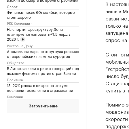
В настоящ
Спорт
лишь в Мо
Финансы после 60: ошибки, которые
стоят дорого
развитие 
РБК Компании
только на
На спортинфраструктуру Дона
запущена 
планируется направить ₽1,5 млрд в
2026 г.
спрос на 
Ростов-на-Дону
Аномальная жара не отпугнула россиян
Стоит отм
от европейских пляжных курортов
мобильны
Общество
"Устройст
В Литве заявили о риске «операций под
ложным флагом» против стран Балтии
число буд
Политика
Стациона
15–20% рынка в цифре: на что уже
купить в 
повлияли технологии в страховании
Компании
Помимо э
Загрузить еще
модерниз
скорости 
поддержк