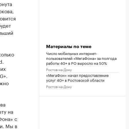
рнута
ркова,
новится
будет
льший
Материалы по теме
Число мобильных интернет-
колько
пользователей «МегаФона» за полгода
d.
работы 4G+ в РО выросло на 50%
 их
Ростов-на-Дону
G+.
«МегаФон» начал предоставление
услуг 4G+ в Ростовской области
ожно
Ростов-на-Дону
ва
ту на
Фона» с
и. Мы в