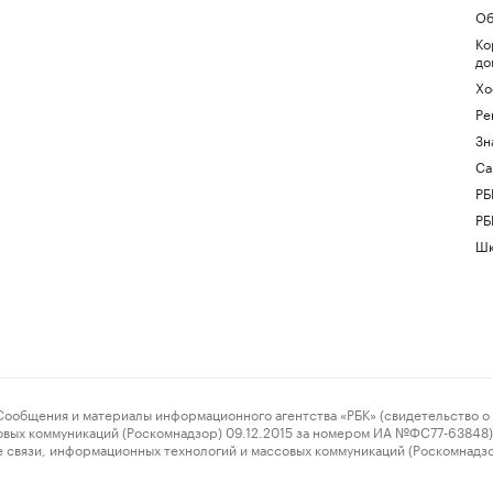
Об
Ко
до
Хо
Ре
Зн
Са
РБ
РБ
Шк
ения и материалы информационного агентства «РБК» (свидетельство о 
овых коммуникаций (Роскомнадзор) 09.12.2015 за номером ИА №ФС77-63848) 
 связи, информационных технологий и массовых коммуникаций (Роскомнадз