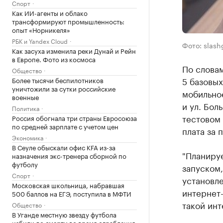
Спорт
Как ИИ-агенты и облако
трансформируют промышленность:
опыт «Норникеля»
РБК и Yandex Cloud
Фото: slash
Как засуха изменила реки Дунай и Рейн
в Европе. Фото из космоса
По словам
Общество
5 базовых
Более тысячи беспилотников
уничтожили за сутки российские
мобильно
военные
и ул. Бол
Политика
тестовом
Россия обогнала три страны Евросоюза
по средней зарплате с учетом цен
плата за 
Экономика
В Сеуле обыскали офис KFA из-за
"Планиру
назначения экс-тренера сборной по
футболу
запуском,
Спорт
установле
Московская школьница, набравшая
интернет-
500 баллов на ЕГЭ, поступила в МФТИ
такой инт
Общество
В Уганде местную звезду футбола
избили до смерти во время ограбления