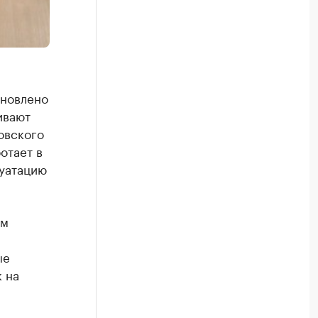
ановлено
ивают
овского
отает в
луатацию
им
ые
 на