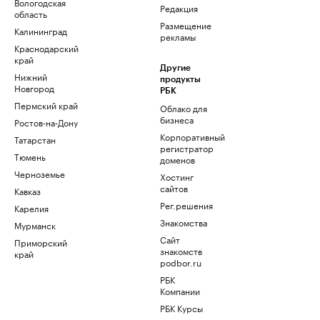
Вологодская
Редакция
область
Размещение
Калининград
рекламы
Краснодарский
край
Другие
Нижний
продукты
Новгород
РБК
Пермский край
Облако для
бизнеса
Ростов-на-Дону
Корпоративный
Татарстан
регистратор
Тюмень
доменов
Черноземье
Хостинг
сайтов
Кавказ
Рег.решения
Карелия
Знакомства
Мурманск
Сайт
Приморский
знакомств
край
podbor.ru
РБК
Компании
РБК Курсы