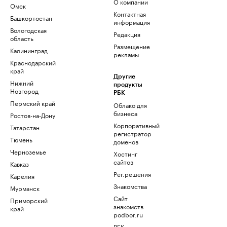
О компании
Омск
Контактная
Башкортостан
информация
Вологодская
Редакция
область
Размещение
Калининград
рекламы
Краснодарский
край
Другие
Нижний
продукты
Новгород
РБК
Пермский край
Облако для
бизнеса
Ростов-на-Дону
Корпоративный
Татарстан
регистратор
Тюмень
доменов
Черноземье
Хостинг
сайтов
Кавказ
Рег.решения
Карелия
Знакомства
Мурманск
Сайт
Приморский
знакомств
край
podbor.ru
РБК