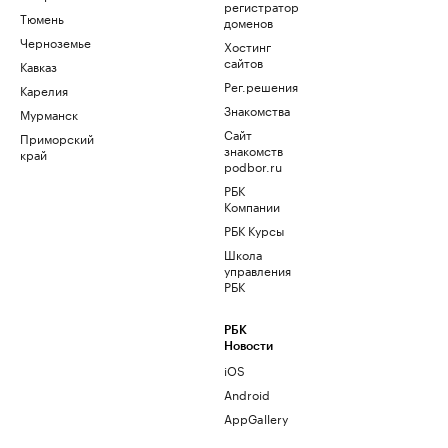
регистратор
Тюмень
доменов
Черноземье
Хостинг
сайтов
Кавказ
Рег.решения
Карелия
Знакомства
Мурманск
Сайт
Приморский
знакомств
край
podbor.ru
РБК
Компании
РБК Курсы
Школа
управления
РБК
РБК
Новости
iOS
Android
AppGallery