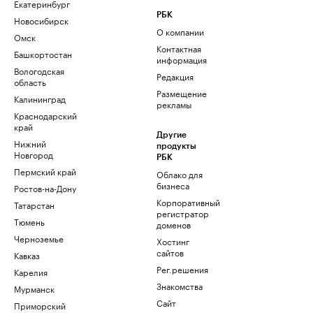
Екатеринбург
РБК
Новосибирск
О компании
Омск
Контактная
Башкортостан
информация
Вологодская
Редакция
область
Размещение
Калининград
рекламы
Краснодарский
край
Другие
Нижний
продукты
Новгород
РБК
Пермский край
Облако для
бизнеса
Ростов-на-Дону
Корпоративный
Татарстан
регистратор
Тюмень
доменов
Черноземье
Хостинг
сайтов
Кавказ
Рег.решения
Карелия
Знакомства
Мурманск
Сайт
Приморский