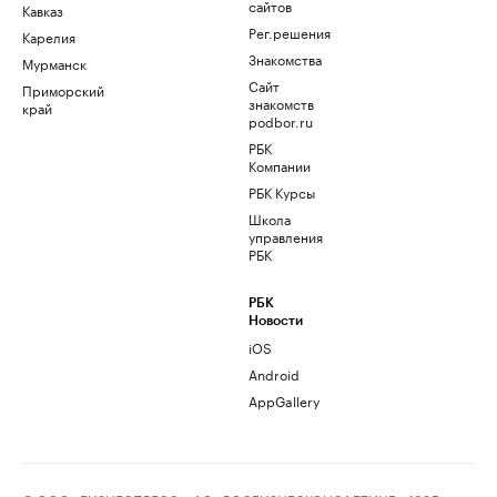
сайтов
Кавказ
Рег.решения
Карелия
Знакомства
Мурманск
Сайт
Приморский
знакомств
край
podbor.ru
РБК
Компании
РБК Курсы
Школа
управления
РБК
РБК
Новости
iOS
Android
AppGallery