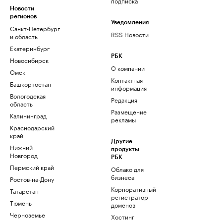
подписка
Новости
регионов
Уведомления
Санкт-Петербург
RSS Новости
и область
Екатеринбург
РБК
Новосибирск
О компании
Омск
Контактная
Башкортостан
информация
Вологодская
Редакция
область
Размещение
Калининград
рекламы
Краснодарский
край
Другие
Нижний
продукты
Новгород
РБК
Пермский край
Облако для
бизнеса
Ростов-на-Дону
Корпоративный
Татарстан
регистратор
Тюмень
доменов
Черноземье
Хостинг