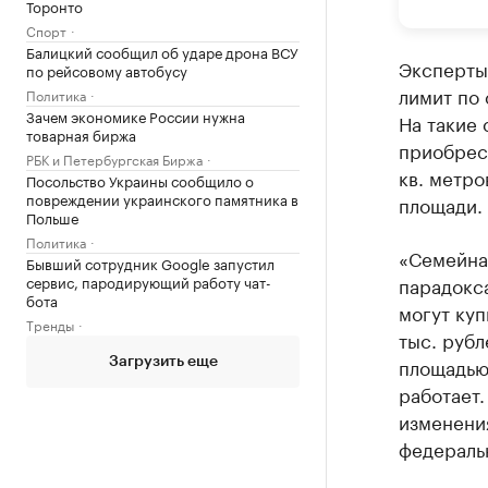
Торонто
Спорт
Балицкий сообщил об ударе дрона ВСУ
Эксперты
по рейсовому автобусу
лимит по 
Политика
Зачем экономике России нужна
На такие 
товарная биржа
приобрес
РБК и Петербургская Биржа
кв. метро
Посольство Украины сообщило о
повреждении украинского памятника в
площади.
Польше
Политика
«Семейная
Бывший сотрудник Google запустил
сервис, пародирующий работу чат-
парадокса
бота
могут куп
Тренды
тыс. рубл
площадью 
Загрузить еще
работает.
изменени
федераль