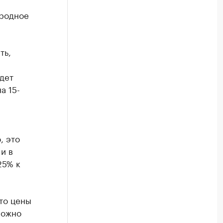
ородное
ть,
дет
а 15-
и
, это
и в
25% к
что цены
ложно