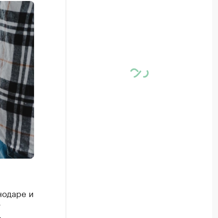
нодаре и
т
о