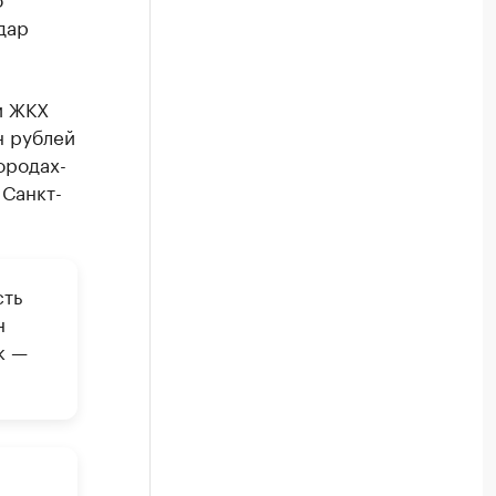
дар
и ЖКХ
н рублей
ородах-
 Санкт-
сть
н
к —