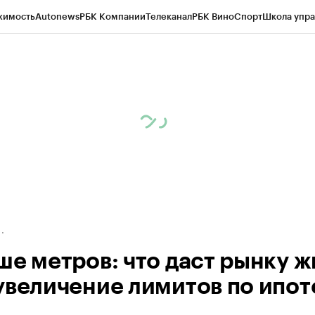
жимость
Autonews
РБК Компании
Телеканал
РБК Вино
Спорт
Школа упра
д
Стиль
Крипто
РБК Бизнес-среда
Дискуссионный клуб
Исследования
К
рагентов
Политика
Экономика
Бизнес
Технологии и медиа
Финансы
Рын
ше метров: что даст рынку ж
увеличение лимитов по ипот