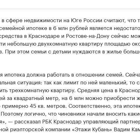
 в сфере недвижимости на Юге России считают, что 
семейной ипотеке в 6 млн рублей является недостат
средства в Краснодаре и Ростове-на-Дону сейчас мо
ти небольшую двухкомнатную квартиру площадью ок
в. При этом семьи с детьми нуждаются в жилье больш
 ипотека должна работать в отношении семей. Сейча
льная ситуация: так как лимит по ней маленький, то 
ить трехкомнатную квартиру. Средняя цена в Красно
ей за квадратный метр, на 6 млн можно приобрести 
примерно 45 кв. метров. Соответственно, эта ипоте
 Поэтому логично, что чиновники начали вносить каки
я», — рассказал РБК Краснодар управляющий партне
ной риэлторской компании «Этажи Кубань» Вадим Кам