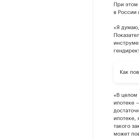
При этом 
в России 
«Я думаю,
Показате
инструме
гендирек
Как по
«В целом 
ипотеке —
достаточн
ипотеке, 
такого за
может пов