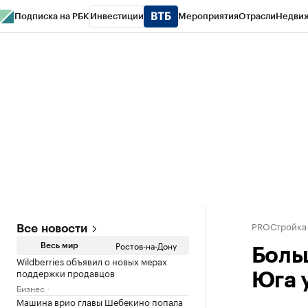
Подписка на РБК
Инвестиции
Мероприятия
Отрасли
Недви
РБК Курсы
РБК Life
Тренды
Визионеры
Национальные проекты
Горо
Спецпроекты СПб
Конференции СПб
Спецпроекты
Проверка конт
PROСтройка
Все новости
Ростов-на-Дону
Весь мир
Боль
Wildberries объявил о новых мерах
поддержки продавцов
Юга 
Бизнес
Машина врио главы Шебекино попала