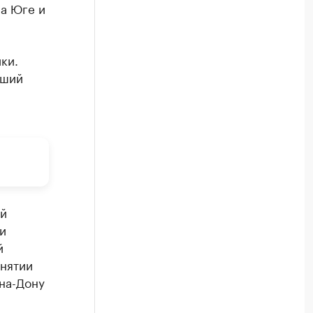
на Юге и
ки.
оший
ой
и
й
инятии
-на-Дону