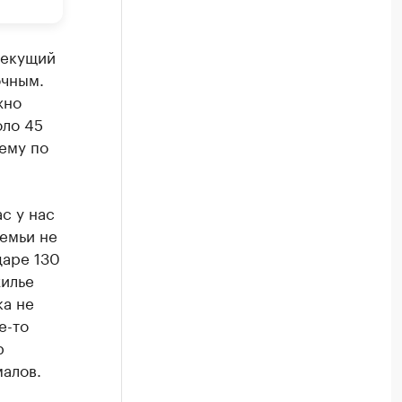
текущий
очным.
жно
оло 45
ему по
с у нас
семьи не
даре 130
жилье
ка не
е-то
р
алов.