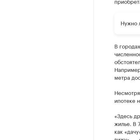
приобрет
Нужно 
В города
численнос
обстоятел
Например,
метра дос
Несмотря 
ипотеке н
«Здесь др
жилье. В 
как «дачу
вижу», — 