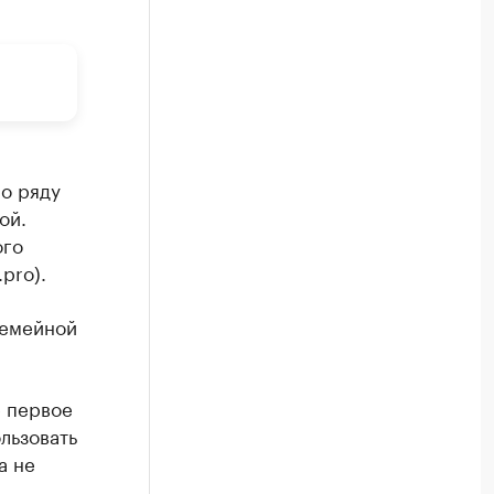
по ряду
ой.
ого
pro).
семейной
е первое
льзовать
а не