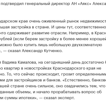
а подтвердил генеральный директор АН «Аякс» Алекс
одарском крае очень оживленный рынок недвижимост
ьшая застройка в стране. И цены тут, соответственно
что сдерживает развитие отрасли. Например, в Крас
рублей (если берем застройку в более-менее хороше
 можно было купить лишь небольшую двухкомнатную
, — сказал Александр Кутченко.
м Вадима Камалова, на сегодняшний день достаточно
о квартир в новостройках Краснодарского края не
о. То, что сейчас происходит, грозит определенным
и для застройщиков и банков. «Естественно, банков
ашей стране очень сильное, оно озадачились тем, что
данные объемы, и начало прорабатывать вопрос об
и суммы ипотеки», — сказал эксперт.