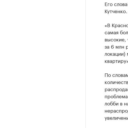
Его слов
Кутченко.
«В Красн
самая бол
высокие, 
за 6 млн 
локации)
квартиру»
По слова
количеств
распродан
проблемам
лобби в н
нераспро
увеличени