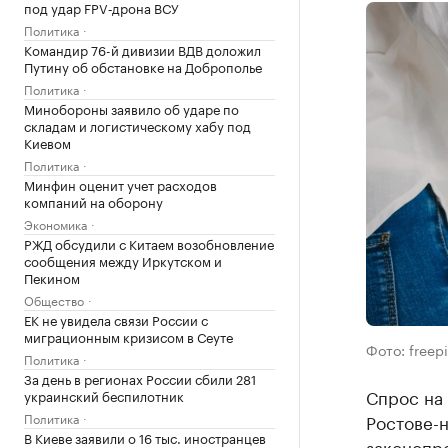
под удар FPV‑дрона ВСУ
Политика
Командир 76-й дивизии ВДВ доложил
Путину об обстановке на Доброполье
Политика
Минобороны заявило об ударе по
складам и логистическому хабу под
Киевом
Политика
Минфин оценит учет расходов
компаний на оборону
Экономика
РЖД обсудили с Китаем возобновление
сообщения между Иркутском и
Пекином
Общество
ЕК не увидела связи России с
миграционным кризисом в Сеуте
Фото: freep
Политика
За день в регионах России сбили 281
Спрос на 
украинский беспилотник
Политика
Ростове-н
В Киеве заявили о 16 тыс. иностранцев
законопр