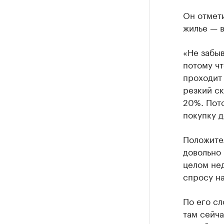
Он отмети
жилье — в
«Не забыв
потому чт
проходит 
резкий ск
20%. Пото
покупку д
Положител
довольно 
целом не
спросу на
По его сл
там сейча