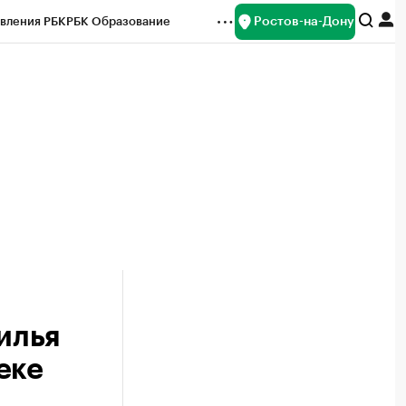
Ростов-на-Дону
вления РБК
РБК Образование
редитные рейтинги
Франшизы
Газета
ок наличной валюты
илья
еке