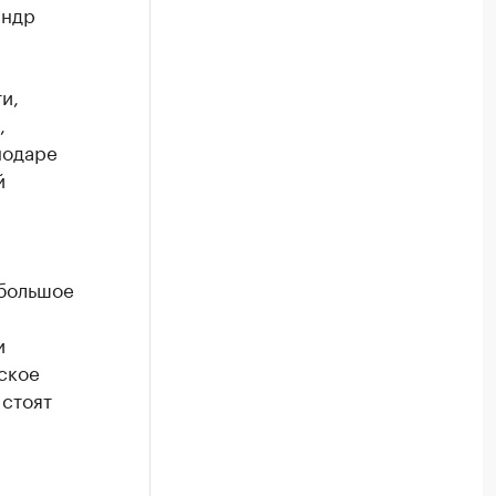
андр
и,
,
нодаре
й
 большое
и
ское
 стоят