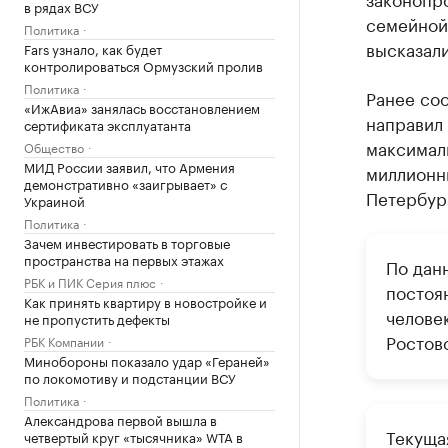
в рядах ВСУ
семейной 
Политика
высказал
Fars узнало, как будет
контролироваться Ормузский пролив
Политика
Ранее соо
«ИжАвиа» занялась восстановлением
направил 
сертификата эксплуатанта
максимал
Общество
МИД России заявил, что Армения
миллионни
демонстративно «заигрывает» с
Петербур
Украиной
Политика
Зачем инвестировать в торговые
пространства на первых этажах
По дан
РБК и ПИК Серия плюс
постоя
Как принять квартиру в новостройке и
человек
не пропустить дефекты
Ростовс
РБК Компании
Минобороны показало удар «Гераней»
по локомотиву и подстанции ВСУ
Политика
Александрова первой вышла в
Текуща
четвертый круг «тысячника» WTA в