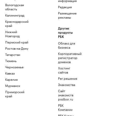
информация
Вологодская
Редакция
область
Размещение
Калининград
рекламы
Краснодарский
край
Другие
Нижний
продукты
Новгород
РБК
Пермский край
Облако для
бизнеса
Ростов-на-Дону
Корпоративный
Татарстан
регистратор
Тюмень
доменов
Черноземье
Хостинг
сайтов
Кавказ
Рег.решения
Карелия
Знакомства
Мурманск
Сайт
Приморский
знакомств
край
podbor.ru
РБК
Компании
РБК Курсы