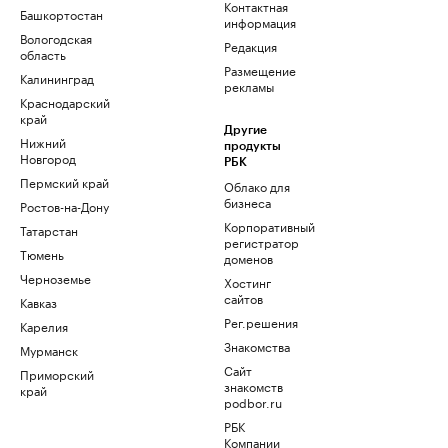
Контактная
Башкортостан
информация
Вологодская
Редакция
область
Размещение
Калининград
рекламы
Краснодарский
край
Другие
Нижний
продукты
Новгород
РБК
Пермский край
Облако для
бизнеса
Ростов-на-Дону
Корпоративный
Татарстан
регистратор
Тюмень
доменов
Черноземье
Хостинг
сайтов
Кавказ
Рег.решения
Карелия
Знакомства
Мурманск
Сайт
Приморский
знакомств
край
podbor.ru
РБК
Компании