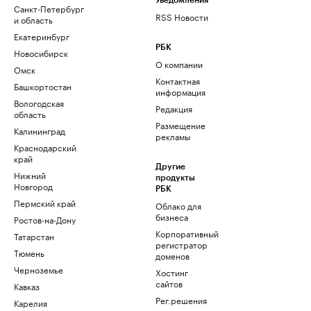
Уведомления
Санкт-Петербург
RSS Новости
и область
Екатеринбург
РБК
Новосибирск
О компании
Омск
Контактная
Башкортостан
информация
Вологодская
Редакция
область
Размещение
Калининград
рекламы
Краснодарский
край
Другие
Нижний
продукты
Новгород
РБК
Пермский край
Облако для
бизнеса
Ростов-на-Дону
Корпоративный
Татарстан
регистратор
Тюмень
доменов
Черноземье
Хостинг
сайтов
Кавказ
Рег.решения
Карелия