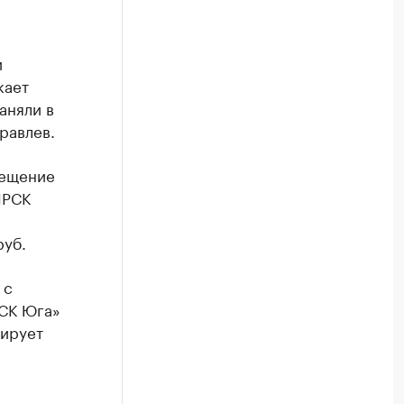
и
кает
аняли в
равлев.
мещение
МРСК
руб.
 с
РСК Юга»
зирует
в