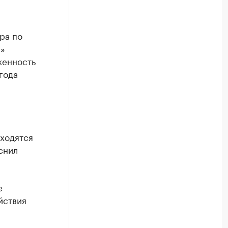
ра по
»
женность
года
ходятся
снил
е
йствия