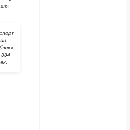
 для
спорт
рии
блики
 334
ек.