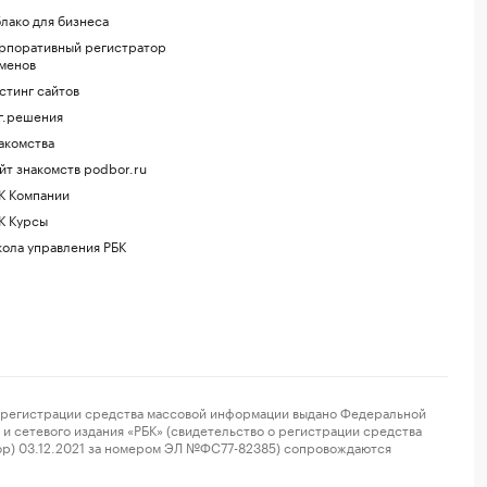
лако для бизнеса
рпоративный регистратор
менов
стинг сайтов
г.решения
акомства
йт знакомств podbor.ru
К Компании
К Курсы
ола управления РБК
регистрации средства массовой информации выдано Федеральной
и сетевого издания «РБК» (свидетельство о регистрации средства
ор) 03.12.2021 за номером ЭЛ №ФС77-82385) сопровождаются