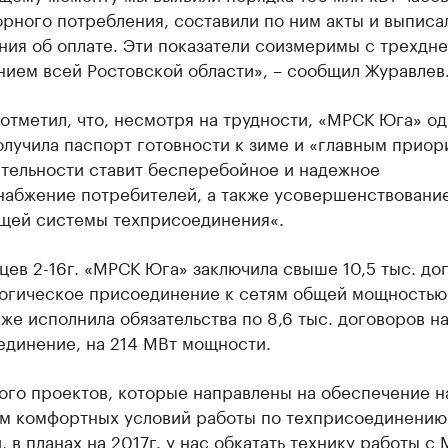
рного потребления, составили по ним акты и выписа
ния об оплате. Эти показатели соизмеримы с трехдн
нием всей Ростовской области», – сообщил Журавлев
отметил, что, несмотря на трудности, «МРСК Юга» од
лучила паспорт готовности к зиме и «главным приор
ятельности ставит бесперебойное и надежное
набжение потребителей, а также усовершенствовани
щей системы техприсоединения«.
цев 2-16г. «МРСК Юга» заключила свыше 10,5 тыс. до
логическое присоединение к сетям общей мощностью
кже исполнила обязательства по 8,6 тыс. договоров н
единение, на 214 МВт мощности.
ного проектов, которые направлены на обеспечение 
ям комфортных условий работы по техприсоединению
, в планах на 2017г. у нас обкатать технику работы с