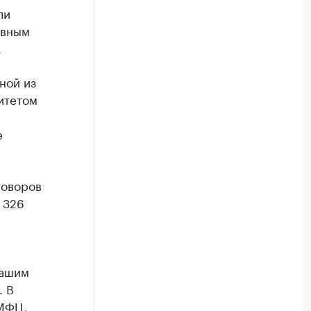
ли
евным
.
ной из
итетом
е
говоров
 326
а
нашим
. В
 МФЦ,