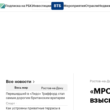
Подписка на РБК
Инвестиции
Мероприятия
Отрасли
Недви
РБК Курсы
РБК Life
Тренды
Визионеры
Национальные проекты
Горо
Спецпроекты СПб
Конференции СПб
Спецпроекты
Проверка конт
Ростов-на-Д
Все новости
Ростов-на-Дону
Весь мир
«МРС
Перешедший в «Лидс» Траффорд стал
самым дорогим британским вратарем
взыс
Спорт
Как устроены приватные террасы в