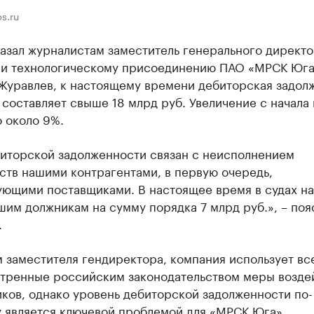
s.ru
азал журналистам заместитель генерального директо
 и технологическому присоединению ПАО «МРСК Юга
Журавлев, к настоящему времени дебиторская задол
составляет свыше 18 млрд руб. Увеличение с начала 
 около 9%.
биторской задолженности связан с неисполнением
ств нашими контрагентами, в первую очередь,
ующими поставщиками. В настоящее время в судах на
шим должникам на сумму порядка 7 млрд руб.», – поя
.
 заместителя гендиректора, компания использует вс
тренные российским законодательством меры возде
ков, однако уровень дебиторской задолженности по-
 является ключевой проблемой для «МРСК Юга».