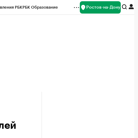
Ростов-на-Дону
вления РБК
РБК Образование
редитные рейтинги
Франшизы
Газета
ок наличной валюты
блей