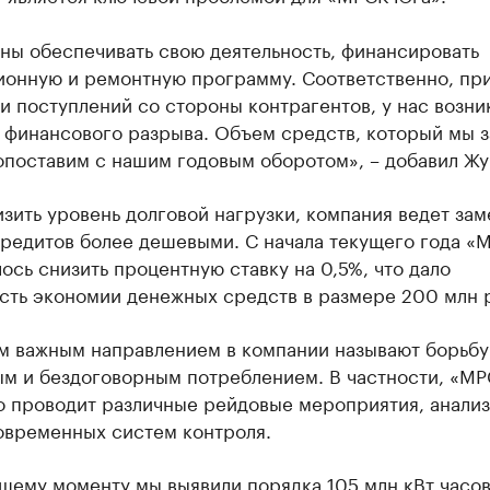
ны обеспечивать свою деятельность, финансировать
ионную и ремонтную программу. Соответственно, пр
и поступлений со стороны контрагентов, у нас возни
 финансового разрыва. Объем средств, который мы з
опоставим с нашим годовым оборотом», – добавил Жу
зить уровень долговой нагрузки, компания ведет за
кредитов более дешевыми. С начала текущего года «
ось снизить процентную ставку на 0,5%, что дало
сть экономии денежных средств в размере 200 млн 
м важным направлением в компании называют борьбу
ым и бездоговорным потреблением. В частности, «М
о проводит различные рейдовые мероприятия, анали
овременных систем контроля.
щему моменту мы выявили порядка 105 млн кВт часо