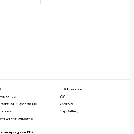
К
РБК Новости
компании
iOS
нтактная информация
Android
дакция
AppGallery
змещение рекламы
угие продукты РБК