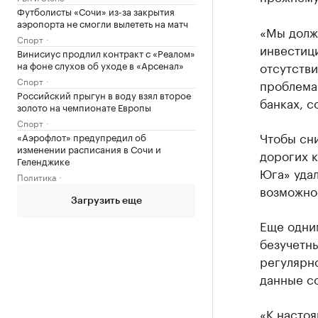
Футболисты «Сочи» из-за закрытия
аэропорта не смогли вылететь на матч
«Мы долж
Спорт
инвестиц
Винисиус продлил контракт с «Реалом»
на фоне слухов об уходе в «Арсенал»
отсутстви
Спорт
проблема
Российский прыгун в воду взял второе
банках, с
золото на чемпионате Европы
Спорт
Чтобы сни
«Аэрофлот» предупредил об
изменении расписания в Сочи и
дорогих 
Геленджике
Юга» удал
Политика
возможно
Загрузить еще
Еще одни
безучетн
регулярн
данные с
«К настоя