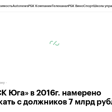
жимость
Autonews
РБК Компании
Телеканал
РБК Вино
Спорт
Школа упра
д
Стиль
Крипто
РБК Бизнес-среда
Дискуссионный клуб
Исследования
К
рагентов
Политика
Экономика
Бизнес
Технологии и медиа
Финансы
Рын
ону
К Юга» в 2016г. намерено
кать с должников 7 млрд ру