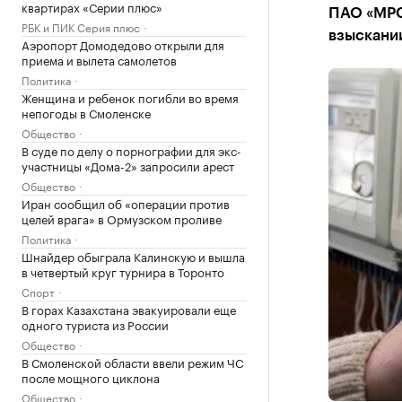
квартирах «Серии плюс»
ПАО «МРСК
РБК и ПИК Серия плюс
взыскании
Аэропорт Домодедово открыли для
приема и вылета самолетов
Политика
Женщина и ребенок погибли во время
непогоды в Смоленске
Общество
В суде по делу о порнографии для экс-
участницы «Дома-2» запросили арест
Общество
Иран сообщил об «операции против
целей врага» в Ормузском проливе
Политика
Шнайдер обыграла Калинскую и вышла
в четвертый круг турнира в Торонто
Спорт
В горах Казахстана эвакуировали еще
одного туриста из России
Общество
В Смоленской области ввели режим ЧС
после мощного циклона
Общество