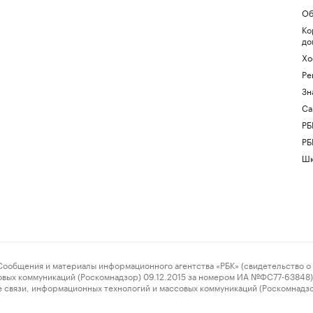
Об
Ко
до
Хо
Ре
Зн
Са
РБ
РБ
Шк
ения и материалы информационного агентства «РБК» (свидетельство о 
овых коммуникаций (Роскомнадзор) 09.12.2015 за номером ИА №ФС77-63848) 
 связи, информационных технологий и массовых коммуникаций (Роскомнадз