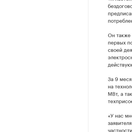
бездогово
предписа
потребле
Он также 
первых по
своей де
электрос
действую
За 9 меся
на техно
МВт, а та
техприсо
«У нас м
заявител
частности