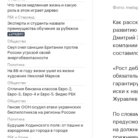
Что такое медленная жизнь и какую
Фото: metsp
роль в этом играет дерево
РБК и Старквуд
Как расск
Эксперты и студенты назвали
преимущества обучения за рубежом
развитию
РАДИО
Дмитрий 
Общество
компании 
Сеул счел санкции Британии против
составило
России угрозой своей
энергобезопасности
Политика
«Рост де
На 88-м году жизни ушел из жизни
обязатель
художник Николай Марков
гарантир
Общество
Отличия бензина классов Евро-2,
иски к на
Евро-3, Евро-4 и Евро-5. Видео РБК
Журавлев
Общество
Генсек ООН осудил атаки украинских
беспилотников на регионы России
По словам
Политика
предусмо
Будущее Ходынского поля: от пашни и
на должни
аэродрома до города в городе
прежнему
РБК и Stone