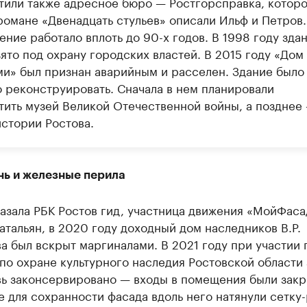
тили также адресное бюро — Ростгорсправка, которо
романе «Двенадцать стульев» описали Ильф и Петров.
ние работало вплоть до 90-х годов. В 1998 году зда
ято под охрану городских властей. В 2015 году «Дом
ми» был признан аварийным и расселен. Здание было
 реконструировать. Сначала в нем планировали
тить музей Великой Отечественной войны, а позднее
истории Ростова.
нь и железные перила
азала РБК Ростов гид, участница движения «МойФаса
тальян, в 2020 году доходный дом наследников В.Р.
 был вскрыт маргиналами. В 2021 году при участии 
по охране культурного наследия Ростовской области
вь законсервировано — входы в помещения были закр
е для сохранности фасада вдоль него натянули сетку-