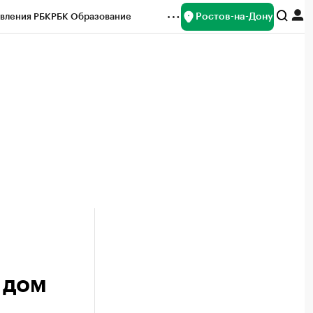
Ростов-на-Дону
вления РБК
РБК Образование
редитные рейтинги
Франшизы
Газета
ок наличной валюты
 дом