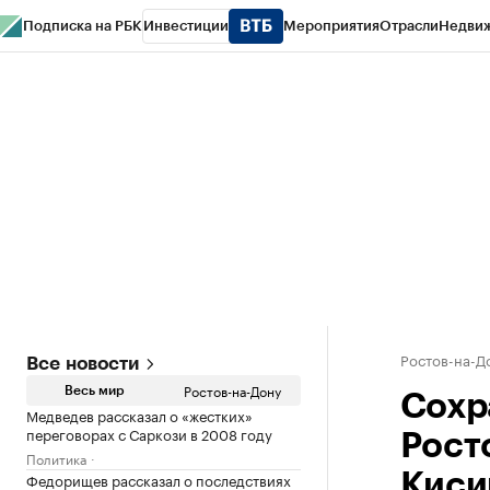
Подписка на РБК
Инвестиции
Мероприятия
Отрасли
Недви
РБК Курсы
РБК Life
Тренды
Визионеры
Национальные проекты
Горо
Спецпроекты СПб
Конференции СПб
Спецпроекты
Проверка конт
Ростов-на-Д
Все новости
Ростов-на-Дону
Весь мир
Сохр
Медведев рассказал о «жестких»
переговорах с Саркози в 2008 году
Рост
Политика
Федорищев рассказал о последствиях
Киси