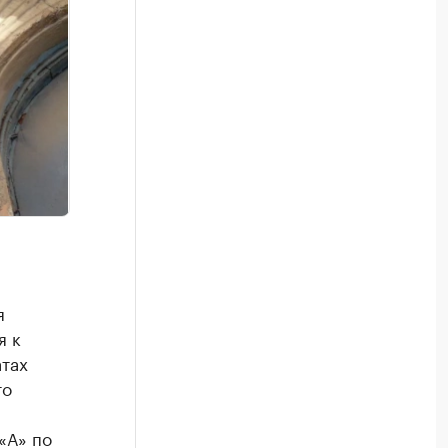
я
я к
атах
то
«А» по