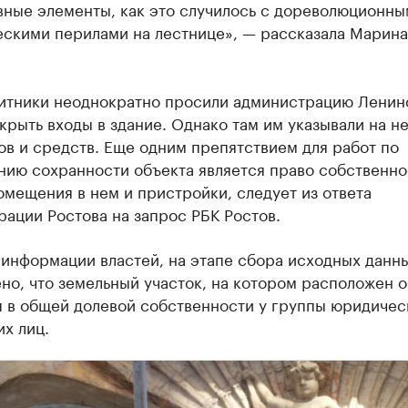
вные элементы, как это случилось с дореволюционны
ескими перилами на лестнице», — рассказала Марина
итники неоднократно просили администрацию Ленин
крыть входы в здание. Однако там им указывали на н
в и средств. Еще одним препятствием для работ по
нию сохранности объекта является право собственно
омещения в нем и пристройки, следует из ответа
ации Ростова на запрос РБК Ростов.
 информации властей, на этапе сбора исходных данн
но, что земельный участок, на котором расположен о
я в общей долевой собственности у группы юридичес
х лиц.