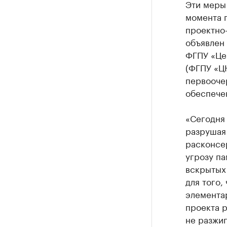
Эти меры 
момента 
проектно
объявлен 
ФГПУ «Це
(ФГПУ «Ц
первооче
обеспече
«Сегодня 
разрушая 
расконсер
угрозу па
вскрытых
для того,
элемента
проекта р
не разжиг