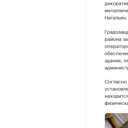
декорати
металлич
Натальян.
Градозащ
района за
операторо
обеспече
здание, п
администр
Согласно
установле
находитс
физически