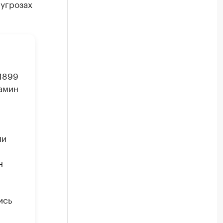
 угрозах
 1899
иамин
ли
н
ись