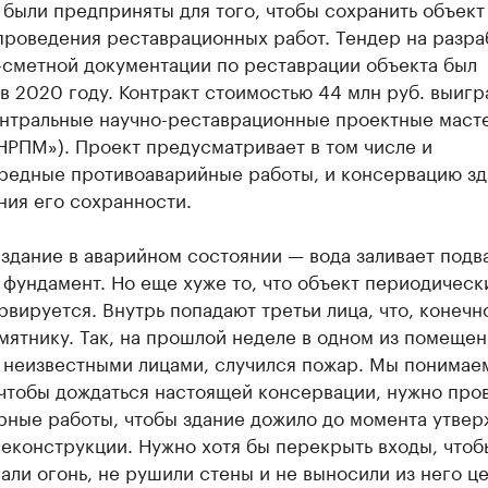
были предприняты для того, чтобы сохранить объект
проведения реставрационных работ. Тендер на разра
-сметной документации по реставрации объекта был
в 2020 году. Контракт стоимостью 44 млн руб. выигр
нтральные научно-реставрационные проектные маст
НРПМ»). Проект предусматривает в том числе и
редные противоаварийные работы, и консервацию зд
ния его сохранности.
здание в аварийном состоянии — вода заливает подва
фундамент. Но еще хуже то, что объект периодическ
вируется. Внутрь попадают третьи лица, что, конечн
мятнику. Так, на прошлой неделе в одном из помещен
 неизвестными лицами, случился пожар. Мы понимаем
 чтобы дождаться настоящей консервации, нужно про
рные работы, чтобы здание дожило до момента утве
еконструкции. Нужно хотя бы перекрыть входы, чтоб
али огонь, не рушили стены и не выносили из него ц