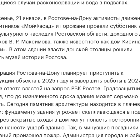
иеся случаи расконсервации и вода в подвалах.
енье, 21 января, в Ростове-на-Дону активисты движе
итников «МойФасад» и горожане провели субботник 
ультурного наследия Ростовской области, доходного
ов В. Р. Максимова, также известного как дом Кисин
и». В этом здании власти донской столицы решили
ь музей истории Ростова.
рация Ростова-на-Дону планирует приступить к
кции объекта в 2025 году и завершить работы в 2027
з ответа властей на запрос РБК Ростов. Градозащитн
, что до назначенного срока здание может серьезно
ь. Сегодня памятник архитектуры находится в плаче
: фундаменту здания угрожает скапливающаяся в по
ерез вскрытые входы в дом могут попасть посторонни
е нанести ущерб зданию. Так, в минувшие праздники
ений произошел пожар. Администрация города и рай