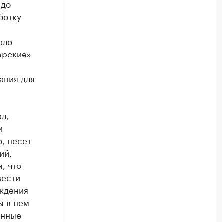
 до
ботку
ало
ерские»
ания для
л,
и
о, несет
ий,
, что
вести
рждения
ы в нем
енные