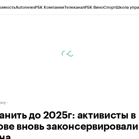
жимость
Autonews
РБК Компании
Телеканал
РБК Вино
Спорт
Школа упра
д
Стиль
Крипто
РБК Бизнес-среда
Дискуссионный клуб
Исследования
К
рагентов
Политика
Экономика
Бизнес
Технологии и медиа
Финансы
Рын
ону
анить до 2025г: активисты в
ове вновь законсервировали
на