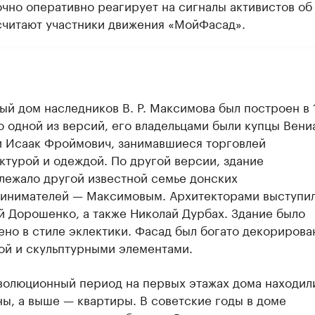
чно оперативно реагирует на сигналы активистов об
 считают участники движения «МойФасад».
ый дом наследников В. Р. Максимова был построен в
По одной из версий, его владельцами были купцы Вен
и Исаак Фроймович, занимавшиеся торговлей
ктурой и одеждой. По другой версии, здание
лежало другой известной семье донских
инимателей — Максимовым. Архитекторами выступи
й Дорошенко, а также Николай Дурбах. Здание было
ено в стиле эклектики. Фасад был богато декорирова
ой и скульптурными элементами.
волюционный период на первых этажах дома находил
ны, а выше — квартиры. В советские годы в доме