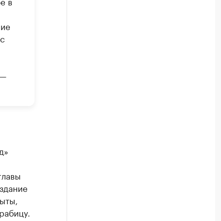
е в
ние
 с
 —
д»
главы
 здание
ыты,
рабицу.