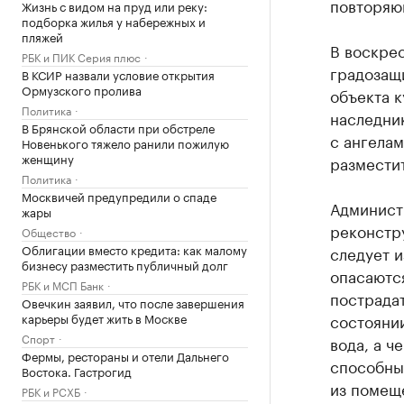
повторяющ
Жизнь с видом на пруд или реку:
подборка жилья у набережных и
пляжей
В воскрес
РБК и ПИК Серия плюс
градозащ
В КСИР назвали условие открытия
Ормузского пролива
объекта к
Политика
наследник
В Брянской области при обстреле
с ангелам
Новенького тяжело ранили пожилую
женщину
разместит
Политика
Москвичей предупредили о спаде
Админист
жары
реконстру
Общество
Облигации вместо кредита: как малому
следует и
бизнесу разместить публичный долг
опасаются
РБК и МСП Банк
пострадат
Овечкин заявил, что после завершения
карьеры будет жить в Москве
состоянии
Спорт
вода, а ч
Фермы, рестораны и отели Дальнего
способны
Востока. Гастрогид
из помещ
РБК и РСХБ