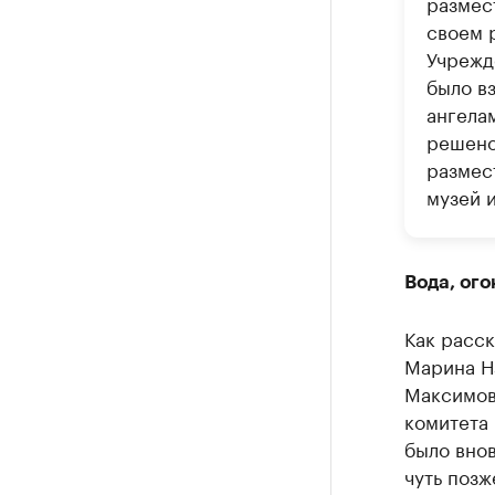
размес
своем 
Учрежде
было вз
ангела
решено
размес
музей 
Вода, ого
Как расск
Марина На
Максимова
комитета 
было вно
чуть позж