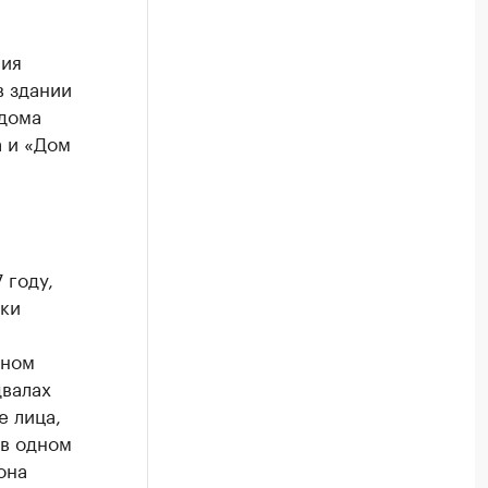
ния
в здании
 дома
а и «Дом
 году,
ики
вном
двалах
е лица,
 в одном
она