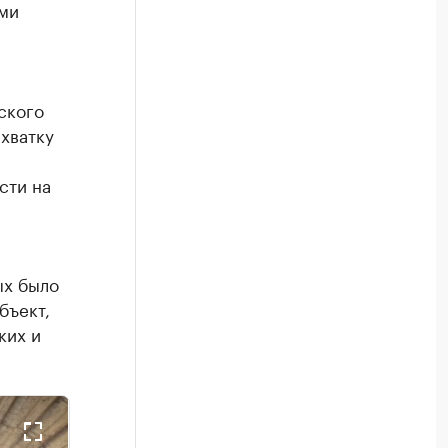
ми
ского
ехватку
сти на
ых было
бъект,
ких и