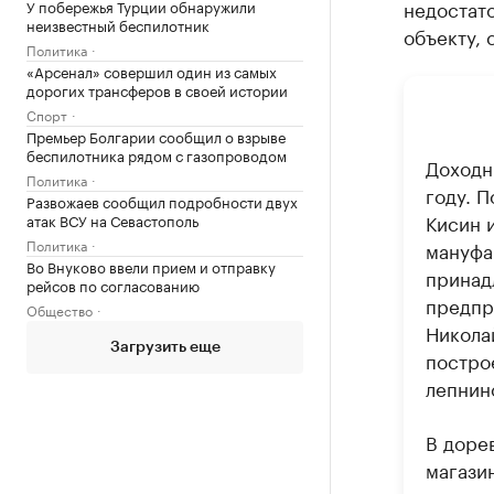
недостато
У побережья Турции обнаружили
неизвестный беспилотник
объекту,
Политика
«Арсенал» совершил один из самых
дорогих трансферов в своей истории
Спорт
Премьер Болгарии сообщил о взрыве
беспилотника рядом с газопроводом
Доходн
Политика
году. 
Развожаев сообщил подробности двух
Кисин 
атак ВСУ на Севастополь
Политика
мануфа
Во Внуково ввели прием и отправку
принад
рейсов по согласованию
предпр
Общество
Никола
Загрузить еще
постро
лепнин
В доре
магази