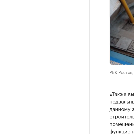
РБК Ростов,
«Также в
подвальн
данному з
строитель
помещения
функцион