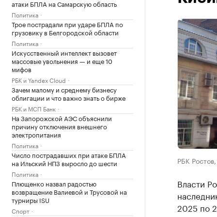
атаки БПЛА на Самарскую область
Политика
Трое пострадали при ударе БПЛА по
грузовику в Белгородской области
Политика
Искусственный интеллект вызовет
массовые увольнения — и еще 10
мифов
РБК и Yandex Cloud
Зачем малому и среднему бизнесу
облигации и что важно знать о бирже
РБК и МСП Банк
На Запорожской АЭС объяснили
причину отключения внешнего
электропитания
Политика
Число пострадавших при атаке БПЛА
РБК Ростов,
на Ильский НПЗ выросло до шести
Политика
Власти Р
Плющенко назвал радостью
возвращение Валиевой и Трусовой на
наследник
турниры ISU
2025 по 2
Спорт