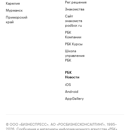
Рег.решения
Карелия
Знакомства
Мурманск
Сайт
Приморский
знакомств
край
podbor.ru
РБК
Компании
РБК Курсы
Школа
управления
РБК
РБК
Новости
iOS
Android
AppGallery
© ООО «БИЗНЕСПРЕСС», АО «РОСБИЗНЕСКОНСАЛТИНГ», 1995–
2026. Сообщения и материалы информационного агентства «РБК»