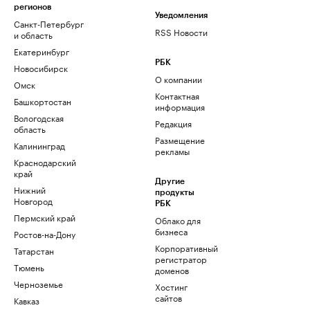
регионов
Уведомления
Санкт-Петербург
RSS Новости
и область
Екатеринбург
РБК
Новосибирск
О компании
Омск
Контактная
Башкортостан
информация
Вологодская
Редакция
область
Размещение
Калининград
рекламы
Краснодарский
край
Другие
Нижний
продукты
Новгород
РБК
Пермский край
Облако для
бизнеса
Ростов-на-Дону
Корпоративный
Татарстан
регистратор
Тюмень
доменов
Черноземье
Хостинг
сайтов
Кавказ