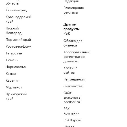
Редакция
область
Размещение
Калининград
рекламы
Краснодарский
край
Другие
Нижний
продукты
Новгород
РБК
Пермский край
Облако для
бизнеса
Ростов-на-Дону
Корпоративный
Татарстан
регистратор
Тюмень
доменов
Черноземье
Хостинг
сайтов
Кавказ
Рег.решения
Карелия
Знакомства
Мурманск
Сайт
Приморский
знакомств
край
podbor.ru
РБК
Компании
РБК Курсы
Школа