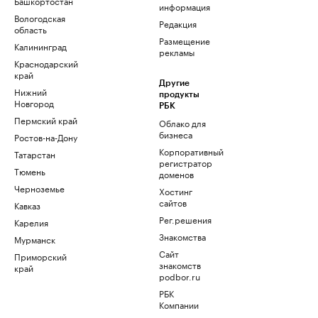
Башкортостан
информация
Вологодская
Редакция
область
Размещение
Калининград
рекламы
Краснодарский
край
Другие
Нижний
продукты
Новгород
РБК
Пермский край
Облако для
бизнеса
Ростов-на-Дону
Корпоративный
Татарстан
регистратор
Тюмень
доменов
Черноземье
Хостинг
сайтов
Кавказ
Рег.решения
Карелия
Знакомства
Мурманск
Сайт
Приморский
знакомств
край
podbor.ru
РБК
Компании