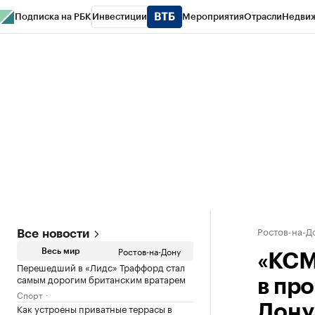
Подписка на РБК
Инвестиции
Мероприятия
Отрасли
Недви
РБК Курсы
РБК Life
Тренды
Визионеры
Национальные проекты
Горо
Спецпроекты СПб
Конференции СПб
Спецпроекты
Проверка конт
Ростов-на-Д
Все новости
Ростов-на-Дону
Весь мир
«КСМ
Перешедший в «Лидс» Траффорд стал
самым дорогим британским вратарем
в пр
Спорт
Как устроены приватные террасы в
Дону