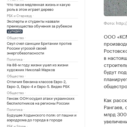
Что такое медленная жизнь и какую
роль в этом играет дерево
РБК и Старквуд
Эксперты и студенты назвали
Фото: http:/
преимущества обучения за рубежом
РАДИО
ООО «КСМ
Общество
производс
Сеул счел санкции Британии против
России угрозой своей
Ростовско
энергобезопасности
в настоящ
Политика
строитель
На 88-м году жизни ушел из жизни
художник Николай Марков
будут по
Общество
планируе
Отличия бензина классов Евро-2,
общестро
Евро-3, Евро-4 и Евро-5. Видео РБК
Общество
Генсек ООН осудил атаки украинских
Как расс
беспилотников на регионы России
Рангаев, 
Политика
млрд 300 
Будущее Ходынского поля: от пашни и
аэродрома до города в городе
увеличени
РБК и Stone