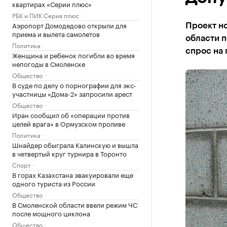
квартирах «Серии плюс»
РБК и ПИК Серия плюс
Аэропорт Домодедово открыли для
Проект но
приема и вылета самолетов
области п
Политика
спрос на 
Женщина и ребенок погибли во время
непогоды в Смоленске
Общество
В суде по делу о порнографии для экс-
участницы «Дома-2» запросили арест
Общество
Иран сообщил об «операции против
целей врага» в Ормузском проливе
Политика
Шнайдер обыграла Калинскую и вышла
в четвертый круг турнира в Торонто
Спорт
В горах Казахстана эвакуировали еще
одного туриста из России
Общество
В Смоленской области ввели режим ЧС
после мощного циклона
Общество