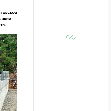
стовской
сокий
та.