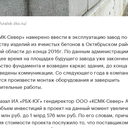
/uralsk-zko.ru/
К-Север» намерено ввести в эксплуатацию завод по
тву изделий из ячеистых бетонов в Октябрьском рай
й области до конца 2016г. По данным администрации
ее время на площадке будущего завода уже законче
ство фундамента и возведен каркас здания, до конца
дведены коммуникации. Со следующего года в компан
тся произвести монтаж оборудования и завершить
ительные работы.
казал ИА «РБК-ЮГ» гендиректор ООО «КСМК-Север» 
объем инвестиций в проект на данный момент увеличе
млн руб. до 1 млрд 576 млн руб. По его словам, прич
я стоимости проекта послужило то, что поставщиком