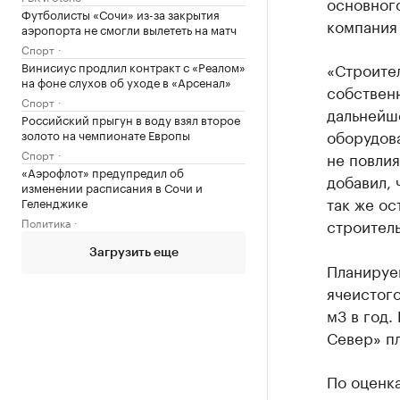
основног
Футболисты «Сочи» из-за закрытия
компания
аэропорта не смогли вылететь на матч
Спорт
«Строител
Винисиус продлил контракт с «Реалом»
на фоне слухов об уходе в «Арсенал»
собствен
Спорт
дальнейш
Российский прыгун в воду взял второе
оборудова
золото на чемпионате Европы
Спорт
не повлия
«Аэрофлот» предупредил об
добавил, 
изменении расписания в Сочи и
так же ос
Геленджике
строител
Политика
Загрузить еще
Планируе
ячеистого
м3 в год
Север» пл
По оценк