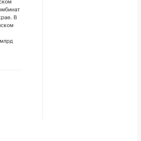
ском
омбинат
рае. В
чском
 млрд