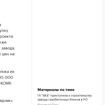
в
упку
роекта
акже
 завода
 цен на
лока из
285 000
«КСМК-
Материалы по теме
ГК "ВКБ" приступила к строительству
завода газобетонных блоков в РО
ядчик»
Ростов-на-Дону