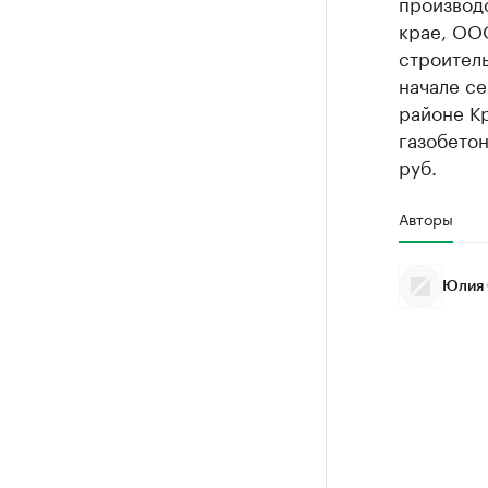
производ
крае, ОО
строитель
начале се
районе К
газобетон
руб.
Авторы
Юлия 