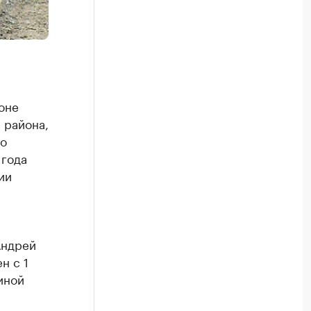
оне
 района,
но
 года
ии
Андрей
н с 1
иной