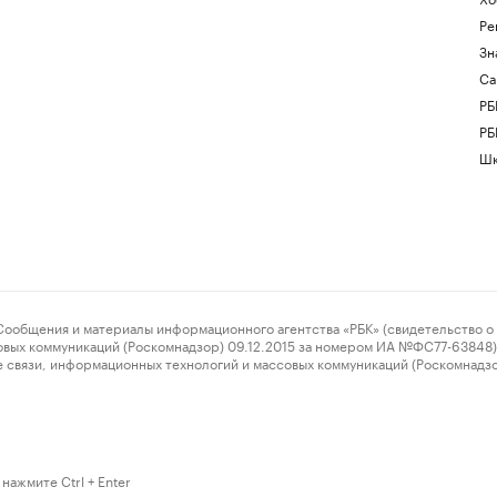
Ре
Зн
Са
РБ
РБ
Шк
ения и материалы информационного агентства «РБК» (свидетельство о 
овых коммуникаций (Роскомнадзор) 09.12.2015 за номером ИА №ФС77-63848) 
 связи, информационных технологий и массовых коммуникаций (Роскомнадз
нажмите Ctrl + Enter