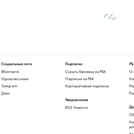
Социальные сети
Подписки
РБ
ВКонтакте
Скрыть баннеры на РБК
О 
Одноклассники
Подписка на РБК
Ко
Telegram
Корпоративная подписка
Ре
Дзен
Ра
Уведомления
RSS Новости
Др
Об
Ко
до
Хо