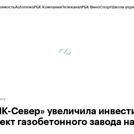
жимость
Autonews
РБК Компании
Телеканал
РБК Вино
Спорт
Школа упра
д
Стиль
Крипто
РБК Бизнес-среда
Дискуссионный клуб
Исследования
К
рагентов
Политика
Экономика
Бизнес
Технологии и медиа
Финансы
Рын
ону
К-Север» увеличила инвест
оект газобетонного завода н