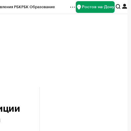
Ростов-на-Дону
вления РБК
РБК Образование
редитные рейтинги
Франшизы
Газета
ок наличной валюты
иции
а