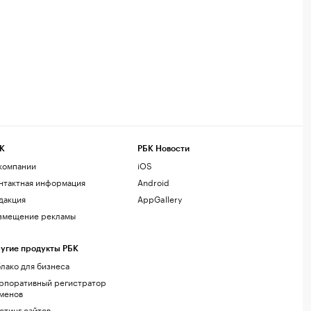
К
РБК Новости
компании
iOS
нтактная информация
Android
дакция
AppGallery
змещение рекламы
угие продукты РБК
лако для бизнеса
рпоративный регистратор
менов
стинг сайтов