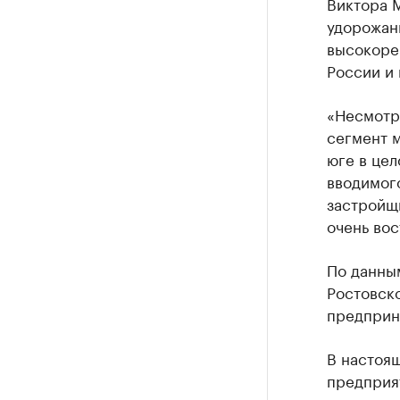
Виктора 
удорожан
высокоре
России и 
«Несмотря
сегмент м
юге в цел
вводимог
застройщи
очень во
По данны
Ростовско
предприн
В настоя
предприя