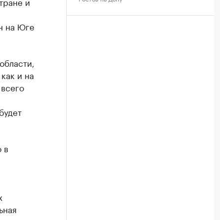
тране и
н на Юге
области,
как и на
 всего
будет
 в
х
ьная