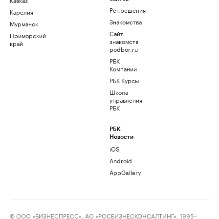
Рег.решения
Карелия
Знакомства
Мурманск
Сайт
Приморский
знакомств
край
podbor.ru
РБК
Компании
РБК Курсы
Школа
управления
РБК
РБК
Новости
iOS
Android
AppGallery
© ООО «БИЗНЕСПРЕСС», АО «РОСБИЗНЕСКОНСАЛТИНГ», 1995–