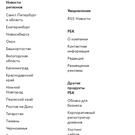
Новости
регионов
Уведомления
Санкт-Петербург
RSS Новости
и область
Екатеринбург
РБК
Новосибирск
О компании
Омск
Контактная
Башкортостан
информация
Вологодская
Редакция
область
Размещение
Калининград
рекламы
Краснодарский
край
Другие
Нижний
продукты
Новгород
РБК
Пермский край
Облако для
бизнеса
Ростов-на-Дону
Корпоративный
Татарстан
регистратор
Тюмень
доменов
Черноземье
Хостинг
сайтов
Кавказ