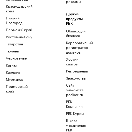
рекламы
Краснодарский
край
Другие
Нижний
продукты
Новгород
РБК
Пермский край
Облако для
бизнеса
Ростов-на-Дону
Корпоративный
Татарстан
регистратор
Тюмень
доменов
Черноземье
Хостинг
сайтов
Кавказ
Рег.решения
Карелия
Знакомства
Мурманск
Сайт
Приморский
знакомств
край
podbor.ru
РБК
Компании
РБК Курсы
Школа
управления
РБК