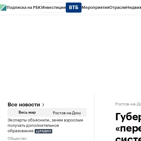
Подписка на РБК
Инвестиции
Мероприятия
Отрасли
Недви
РБК Курсы
РБК Life
Тренды
Визионеры
Национальные проекты
Горо
Спецпроекты СПб
Конференции СПб
Спецпроекты
Проверка конт
Ростов-на-Д
Все новости
Ростов-на-Дону
Весь мир
Губер
Эксперты объяснили, зачем взрослым
получать дополнительное
«пер
образование
РАДИО
Общество
сист