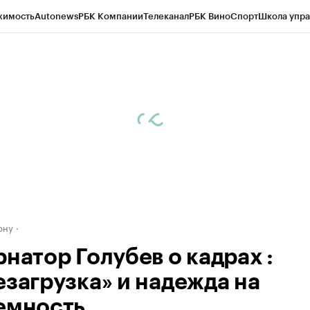
жимость
Autonews
РБК Компании
Телеканал
РБК Вино
Спорт
Школа упра
д
Стиль
Крипто
РБК Бизнес-среда
Дискуссионный клуб
Исследования
К
рагентов
Политика
Экономика
Бизнес
Технологии и медиа
Финансы
Рын
ону
натор Голубев о кадрах :
езагрузка» и надежда на
емность