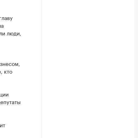
главу
на
ли люди,
изнесом,
, кто
ации
депутаты
ит