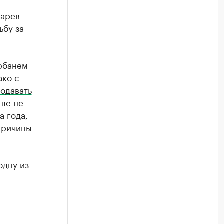
нарев
ьбу за
рбанем
ако с
одавать
ьше не
а года,
причины
одну из