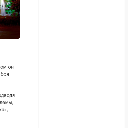
том он
абря
одводя
блемы,
ка», —