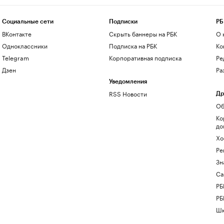
Социальные сети
Подписки
РБ
ВКонтакте
Скрыть баннеры на РБК
О 
Одноклассники
Подписка на РБК
Ко
Telegram
Корпоративная подписка
Ре
Дзен
Ра
Уведомления
RSS Новости
Др
Об
Ко
до
Хо
Ре
Зн
Са
РБ
РБ
Шк