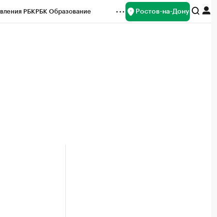
Ростов-на-Дону
вления РБК
РБК Образование
редитные рейтинги
Франшизы
Газета
ок наличной валюты