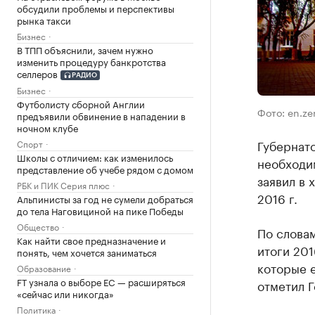
обсудили проблемы и перспективы
рынка такси
Бизнес
В ТПП объяснили, зачем нужно
изменить процедуру банкротства
селлеров
РАДИО
Бизнес
Футболисту сборной Англии
Фото: en.ze
предъявили обвинение в нападении в
ночном клубе
Губернато
Спорт
Школы с отличием: как изменилось
необходим
представление об учебе рядом с домом
заявил в 
РБК и ПИК Серия плюс
2016 г.
Альпинисты за год не сумели добраться
до тела Наговициной на пике Победы
Общество
По словам
Как найти свое предназначение и
итоги 201
понять, чем хочется заниматься
которые е
Образование
FT узнала о выборе ЕС — расширяться
отметил Г
«сейчас или никогда»
Политика