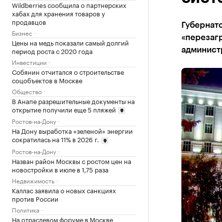
Wildberries сообщила о партнерских
хабах для хранения товаров у
продавцов
Губернат
Бизнес
«перезагр
Цены на медь показали самый долгий
период роста с 2020 года
админист
Инвестиции
Собянин отчитался о строительстве
соцобъектов в Москве
Общество
В Анапе разрешительные документы на
открытие получили еще 5 пляжей
Ростов-на-Дону
На Дону выработка «зеленой» энергии
сократилась на 11% в 2026 г.
Ростов-на-Дону
Назван район Москвы с ростом цен на
новостройки в июле в 1,75 раза
Недвижимость
Каллас заявила о новых санкциях
против России
Политика
На отраслевом форуме в Москве