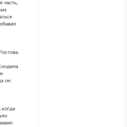
 часть,
рых
аться
добавил
Ростова.
исходила
де
да он
 когда
ыло
заявил