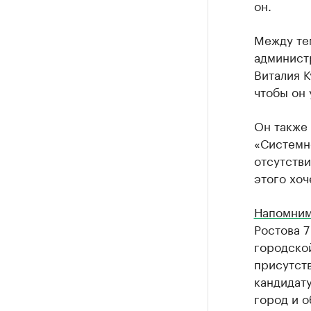
он.
Между тем
админист
Виталия К
чтобы он 
Он также 
«Системно
отсутстви
этого хоч
Напомни
Ростова 
городской
присутств
кандидату
город и о