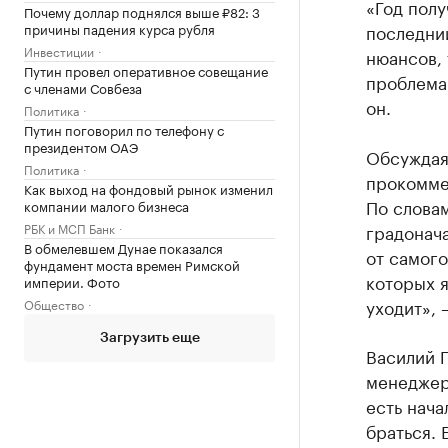
«Год полу
Почему доллар поднялся выше ₽82: 3
последни
причины падения курса рубля
Инвестиции
нюансов,
Путин провел оперативное совещание
проблемам
с членами Совбеза
он.
Политика
Путин поговорил по телефону с
президентом ОАЭ
Обсуждая
Политика
прокомме
Как выход на фондовый рынок изменил
По словам
компании малого бизнеса
градонача
РБК и МСП Банк
В обмелевшем Дунае показался
от самого
фундамент моста времен Римской
которых я
империи. Фото
уходит», 
Общество
Загрузить еще
Василий Г
менеджера
есть нача
браться. 