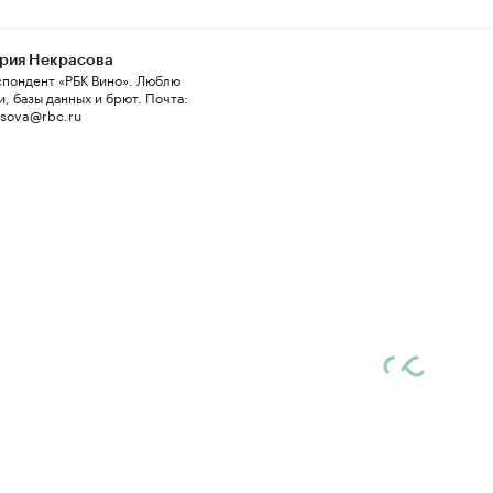
рия Некрасова
пондент «РБК Вино». Люблю
и, базы данных и брют. Почта:
asova@rbc.ru