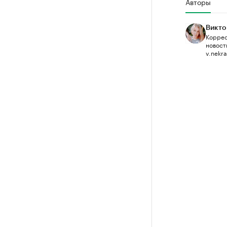
Авторы
Викто
Коррес
новост
v.nekr