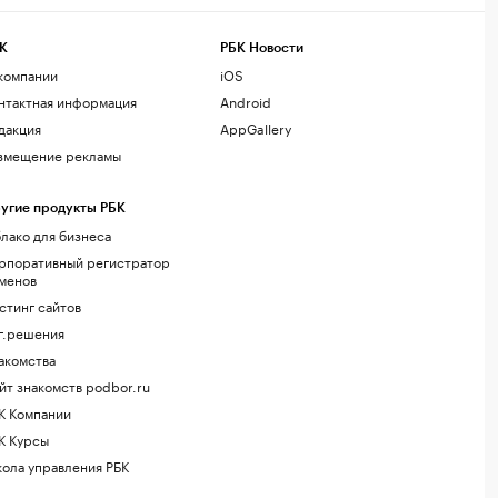
К
РБК Новости
компании
iOS
нтактная информация
Android
дакция
AppGallery
змещение рекламы
угие продукты РБК
лако для бизнеса
рпоративный регистратор
менов
стинг сайтов
г.решения
акомства
йт знакомств podbor.ru
К Компании
К Курсы
ола управления РБК