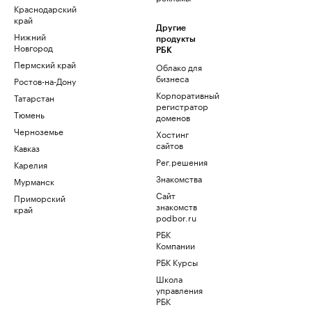
Краснодарский
край
Другие
Нижний
продукты
Новгород
РБК
Пермский край
Облако для
бизнеса
Ростов-на-Дону
Корпоративный
Татарстан
регистратор
Тюмень
доменов
Черноземье
Хостинг
сайтов
Кавказ
Рег.решения
Карелия
Знакомства
Мурманск
Сайт
Приморский
знакомств
край
podbor.ru
РБК
Компании
РБК Курсы
Школа
управления
РБК