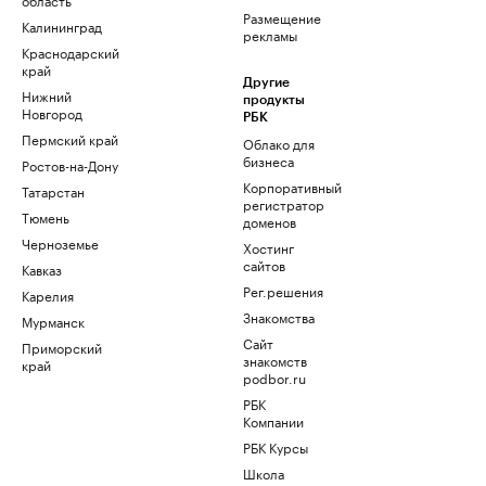
Размещение
Калининград
рекламы
Краснодарский
край
Другие
Нижний
продукты
Новгород
РБК
Пермский край
Облако для
бизнеса
Ростов-на-Дону
Корпоративный
Татарстан
регистратор
Тюмень
доменов
Черноземье
Хостинг
сайтов
Кавказ
Рег.решения
Карелия
Знакомства
Мурманск
Сайт
Приморский
знакомств
край
podbor.ru
РБК
Компании
РБК Курсы
Школа