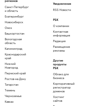
регионов
Уведомления
Санкт-Петербург
RSS Новости
и область
Екатеринбург
РБК
Новосибирск
О компании
Омск
Контактная
Башкортостан
информация
Вологодская
Редакция
область
Размещение
Калининград
рекламы
Краснодарский
край
Другие
Нижний
продукты
Новгород
РБК
Пермский край
Облако для
бизнеса
Ростов-на-Дону
Корпоративный
Татарстан
регистратор
Тюмень
доменов
Черноземье
Хостинг
сайтов
Кавказ
Рег.решения